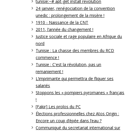
tunisie:~# apt-get install revolution
24 janvier, renégociation de la convention
unedic : prolongement de la misère !
1910 - Naissance de la CNT
2011, l’année du changement !
Justice sociale et rage populaire en Afrique du
nord
Tunisie : La chasse des membres du RCD
commence !
Tunisie : C'est la révolution, pas un
remaniement !
L’imprimante qui permettra de fliquer ses
salariés
Stoppons les « pompiers pyromanes » français
!
[Fakir] Les prolos du PC
Élections professionnelles chez Atos Origin :
Encore un coup d’épée dans l’eau ?
Communiqué du secretariat international sur