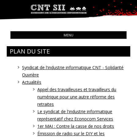
Syndicat de l'industrie informatique
ALL
CNT – Solidarité Ouvrière
MENU
CON
PLAN DU SITE
Syndicat de l'industrie informatique CNT - Solidarité
Ouvrière
Actualités
Appel des travailleuses et travailleurs du
numérique pour une autre réforme des
retraites
Le syndicat de l'industrie informatique
représentatif chez Econocom Services
1er MAI : Contre la casse de nos droits
Émission de radio sur le DIY et les