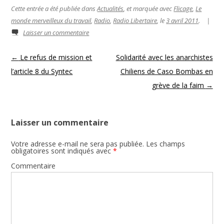
Cette entrée a été publiée dans
Actualités
, et marquée avec
Flicage
,
Le
monde merveilleux du travail
,
Radio
,
Radio Libertaire
, le
3 avril 2011
.
|
Laisser un commentaire
Navigation des articles
←
Le refus de mission et
Solidarité avec les anarchistes
l’article 8 du Syntec
Chiliens de Caso Bombas en
grève de la faim
→
Laisser un commentaire
Votre adresse e-mail ne sera pas publiée.
Les champs
obligatoires sont indiqués avec
*
Commentaire