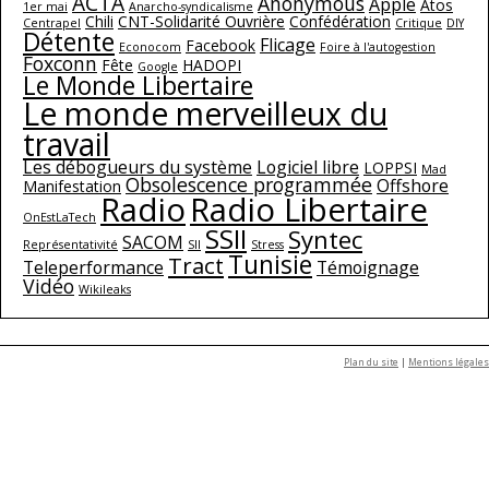
ACTA
Anonymous
Apple
Atos
1er mai
Anarcho-syndicalisme
Chili
CNT-Solidarité Ouvrière
Confédération
Centrapel
Critique
DIY
Détente
Flicage
Facebook
Econocom
Foire à l'autogestion
Foxconn
Fête
HADOPI
Google
Le Monde Libertaire
Le monde merveilleux du
travail
Les débogueurs du système
Logiciel libre
LOPPSI
Mad
Obsolescence programmée
Offshore
Manifestation
Radio
Radio Libertaire
OnEstLaTech
SSII
Syntec
SACOM
Représentativité
SII
Stress
Tunisie
Tract
Teleperformance
Témoignage
Vidéo
Wikileaks
Plan du site
|
Mentions légales