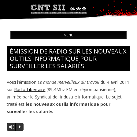
Syndicat de l'industrie informatique
ALL
CNT – Solidarité Ouvrière
MENU
CON
ÉMISSION DE RADIO SUR LES NOUVEAUX
OUTILS INFORMATIQUE POUR
SURVEILLER LES SALARIÉS
Voici l’émission
Le monde merveilleux du travail
du 4 avril 2011
sur
Radio Libertaire
(89,4Mhz FM en région parisienne),
animée par le Syndicat de l’industrie informatique. Le sujet
traité est
les nouveaux outils informatique pour
surveiller les salariés
.
Vm
P