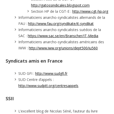
http://gatossindicales.blogspot.com
Section HP de la CGT-E :
http://www.cgt-hp.org
Informaticiens anarcho-syndicalistes allemands de la
FAU :
http://www.fau.org/syndikate/it-syndikat
Informaticiens anarcho-syndicalistes suédois de la
SAC :
https://www.sac.se/en/Branscher/IT-Media
Informaticiens anarcho-syndicalistes américains des
IWW :
http://www.iww.org/unions/dept500/iu560
Syndicats amis en France
SUD GFI :
http://www.sudgfi.fr
SUD Centre d’appels :
http://www.sudptt.org/centresappels
SSII
L’excellent blog de Nicolas Séné, l’auteur du livre