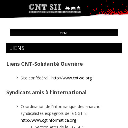
Syndicat de l'industrie informatique
ALL
CNT – Solidarité Ouvrière
MENU
CON
LIENS
Liens CNT-Solidarité Ouvrière
Site confédéral :
http://www.cnt-so.org
Syndicats amis à l’international
Coordination de l’informatique des anarcho-
syndicalistes espagnols de la CGT-E :
http://www.cgtinformatica.org
Section Atos de la CGT-E :