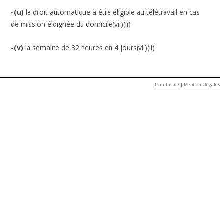
-(u)
le droit automatique à être éligible au télétravail en cas
de mission éloignée du domicile(vii)(ii)
-(v)
la semaine de 32 heures en 4 jours(vii)(ii)
Plan du site
|
Mentions légales