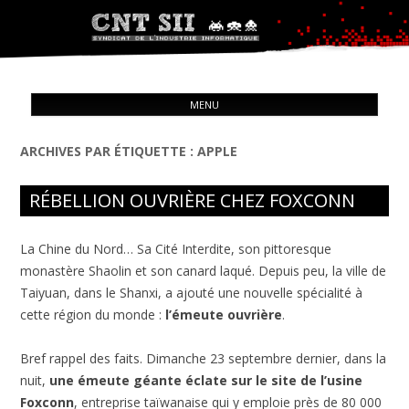
Syndicat de l'industrie informatique
ALL
CNT – Solidarité Ouvrière
MENU
CON
ARCHIVES PAR ÉTIQUETTE :
APPLE
RÉBELLION OUVRIÈRE CHEZ FOXCONN
La Chine du Nord… Sa Cité Interdite, son pittoresque
monastère Shaolin et son canard laqué. Depuis peu, la ville de
Taiyuan, dans le Shanxi, a ajouté une nouvelle spécialité à
cette région du monde :
l’émeute ouvrière
.
Bref rappel des faits. Dimanche 23 septembre dernier, dans la
nuit,
une émeute géante éclate sur le site de l’usine
Foxconn
, entreprise taïwanaise qui y emploie près de 80 000