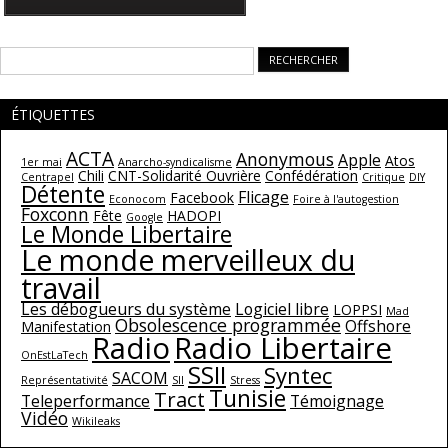
Rechercher :
ÉTIQUETTES
ACTA
Anonymous
Apple
Atos
1er mai
Anarcho-syndicalisme
Chili
CNT-Solidarité Ouvrière
Confédération
Centrapel
Critique
DIY
Détente
Flicage
Facebook
Econocom
Foire à l'autogestion
Foxconn
Fête
HADOPI
Google
Le Monde Libertaire
Le monde merveilleux du
travail
Les débogueurs du système
Logiciel libre
LOPPSI
Mad
Obsolescence programmée
Offshore
Manifestation
Radio
Radio Libertaire
OnEstLaTech
SSII
Syntec
SACOM
Représentativité
SII
Stress
Tunisie
Tract
Teleperformance
Témoignage
Vidéo
Wikileaks