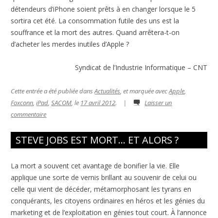
détendeurs d’iPhone soient prêts à en changer lorsque le 5
sortira cet été. La consommation futile des uns est la
souffrance et la mort des autres. Quand arrêtera-t-on
d’acheter les merdes inutiles d’Apple ?
Syndicat de l’Industrie Informatique – CNT
Cette entrée a été publiée dans
Actualités
, et marquée avec
Apple
,
Foxconn
,
iPad
,
SACOM
, le
17 avril 2012
.
|
Laisser un
commentaire
STEVE JOBS EST MORT… ET ALORS ?
La mort a souvent cet avantage de bonifier la vie. Elle
applique une sorte de vernis brillant au souvenir de celui ou
celle qui vient de décéder, métamorphosant les tyrans en
conquérants, les citoyens ordinaires en héros et les génies du
marketing et de l’exploitation en génies tout court. À l’annonce