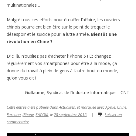
multinationales…
Malgré tous ces efforts pour étouffer l’affaire, les ouvriers
chinois pourraient bien être sur le point de troquer le
désespoir et le suicide pour la lutte armée.
Bientôt une
révolution en Chine ?
D’ici là, n’oubliez pas d’acheter l’iPhone 5 ! Et changez
régulièrement vos smartphones pour être à la mode, ça
donne du travail à plein de gens à l’autre bout du monde,
qu’on vous dit !
Guillaume, Syndicat de l’Industrie Informatique – CNT
Cette entrée a été publiée dans
Actualités
, et marquée avec
Apple
,
Chine
,
Foxconn
,
iPhone
,
SACOM
, le
28 septembre 2012
.
|
Laisser un
commentaire