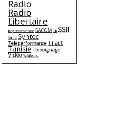
Radio
Radio
Libertaire
SSII
SACOM
Représentativité
SII
Syntec
Stress
Tract
Teleperformance
Tunisie
Témoignage
Vidéo
Wikileaks