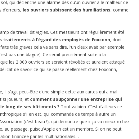
u sol, qui déclenche une alarme dès qu’un ouvrier a le malheur de
s d’erreurs,
les ouvriers subissent des humiliations
, comme
t camp de travail dit vigiles. Ces messieurs ont régulièrement été
is traitements à l’égard des employés de Foxconn
, dont
faits très graves cela va sans dire, l’un d’eux avait par exemple
’est pas une blague). Ce serait précisément suite à la
ue les 2 000 ouvriers se seraient révoltés et auraient attaqué
rs délicat de savoir ce qui se passe réellement chez Foxconn,
 il s’agit peut-être d’une simple dette aux cartes qui a mal
t si joueurs, et
comment soupçonner une entreprise qui
e le long de ses bâtiments ?
Tout va bien. C’est d’ailleurs ce
anthropique s’il en est, qui commande de temps à autre un
 Association (c’est beau !), qui démontre que « ça va mieux » chez
le, au passage, puisqu’Apple en est un membre. Si on ne peut
ation financée par les multinationales…