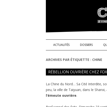
Syndicat de l'indus
ACTUALITÉS
DOSSIERS
QU
NOS DROITS !
ARCHIVES PAR ÉTIQUETTE :
CHINE
TÉMOIGNAGES
RÉBELLION OUVRIÈRE CHEZ F
SCIENCE ET TECHN
La Chine du Nord… Sa Cité Interdite, s
peu, la ville de Taiyuan, dans le Shanxi
l’émeute ouvrière
.
Bref rappel des faits. Dimanche 23 sept