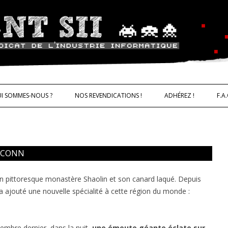
ALLER AU CONTENU
trie informatique CNT – Solidarité 
I SOMMES-NOUS ?
NOS REVENDICATIONS !
ADHÉREZ !
F.A.
OXCONN
IQUES
on pittoresque monastère Shaolin et son canard laqué. Depuis
, a ajouté une nouvelle spécialité à cette région du monde :
embre dernier, dans la nuit,
une émeute géante éclate sur