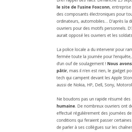
le site de l’usine Foxconn
, entrepris
des composants électroniques pour tout
ordinateurs, automobiles… D’après la di
ouvriers pour des motifs personnels. D’a
aurait opposé les ouvriers et les solda
La police locale a du intervenir pour ra
fermée toute la journée pour l’enquête,
d’un ouf de soulagement !
Nous avons 
pâtir
, mais il n’en est rien, le gadget
tech qui campent devant les Apple Store
aussi de Nokia, HP, Dell, Sony, Motor
Ne boudons pas un rapide résumé des e
humaine
. De nombreux ouvriers ont 
effectué régulièrement des journées de 
conditions qui feraient passer certaine
de parler à ses collègues sur les chaîn