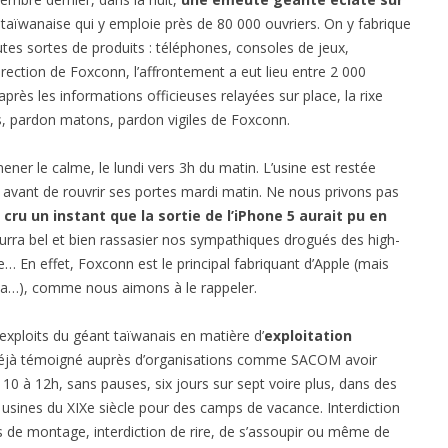
e taïwanaise qui y emploie près de 80 000 ouvriers. On y fabrique
es sortes de produits : téléphones, consoles de jeux,
rection de Foxconn, l’affrontement a eut lieu entre 2 000
près les informations officieuses relayées sur place, la rixe
ts, pardon matons, pardon vigiles de Foxconn.
mener le calme, le lundi vers 3h du matin. L’usine est restée
 avant de rouvrir ses portes mardi matin. Ne nous privons pas
cru un instant que la sortie de l’iPhone 5 aurait pu en
 pourra bel et bien rassasier nos sympathiques drogués des high-
… En effet, Foxconn est le principal fabriquant d’Apple (mais
ola…), comme nous aimons à le rappeler.
xploits du géant taïwanais en matière d’
exploitation
déjà témoigné auprès d’organisations comme SACOM avoir
10 à 12h, sans pauses, six jours sur sept voire plus, dans des
s usines du XIXe siècle pour des camps de vacance. Interdiction
es de montage, interdiction de rire, de s’assoupir ou même de