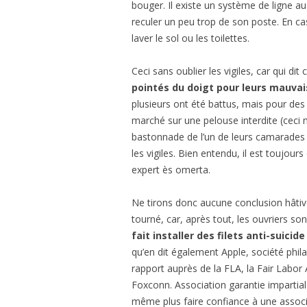
bouger. Il existe un système de ligne a
reculer un peu trop de son poste. En ca
laver le sol ou les toilettes.
Ceci sans oublier les vigiles, car qui di
pointés du doigt pour leurs mauva
plusieurs ont été battus, mais pour des 
marché sur une pelouse interdite (ceci n
bastonnade de l’un de leurs camarades q
les vigiles. Bien entendu, il est toujou
expert ès omerta.
Ne tirons donc aucune conclusion hâtive,
tourné, car, après tout, les ouvriers son
fait installer des filets anti-suicid
qu’en dit également Apple, société phil
rapport auprès de la FLA, la Fair Labor
Foxconn. Association garantie impartia
même plus faire confiance à une associ