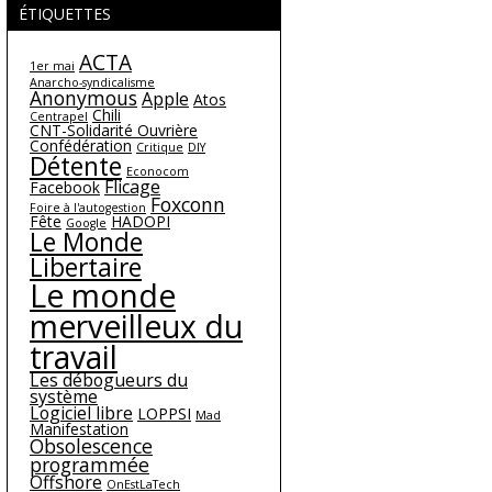
ÉTIQUETTES
ACTA
1er mai
Anarcho-syndicalisme
Anonymous
Apple
Atos
Chili
Centrapel
CNT-Solidarité Ouvrière
Confédération
Critique
DIY
Détente
Econocom
Flicage
Facebook
Foxconn
Foire à l'autogestion
Fête
HADOPI
Google
Le Monde
Libertaire
Le monde
merveilleux du
travail
Les débogueurs du
système
Logiciel libre
LOPPSI
Mad
Manifestation
Obsolescence
programmée
Offshore
OnEstLaTech