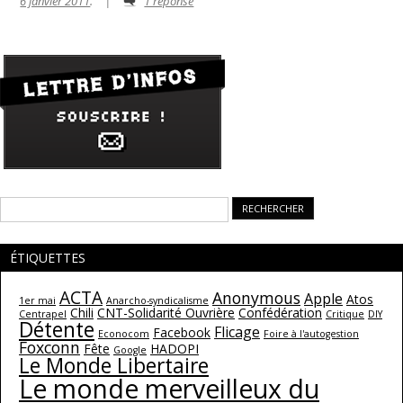
6 janvier 2011
.
|
1 réponse
Rechercher :
ÉTIQUETTES
ACTA
Anonymous
Apple
Atos
1er mai
Anarcho-syndicalisme
Chili
CNT-Solidarité Ouvrière
Confédération
Centrapel
Critique
DIY
Détente
Flicage
Facebook
Econocom
Foire à l'autogestion
Foxconn
Fête
HADOPI
Google
Le Monde Libertaire
Le monde merveilleux du