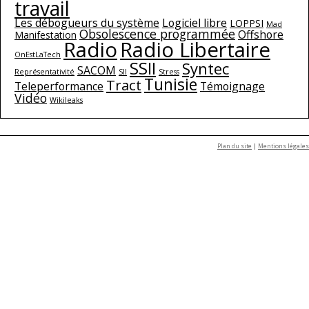
travail
Les débogueurs du système
Logiciel libre
LOPPSI
Mad
Obsolescence programmée
Offshore
Manifestation
Radio
Radio Libertaire
OnEstLaTech
SSII
Syntec
SACOM
Représentativité
SII
Stress
Tunisie
Tract
Teleperformance
Témoignage
Vidéo
Wikileaks
Plan du site
|
Mentions légales