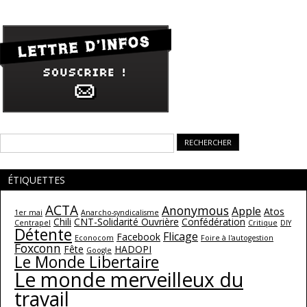
Rechercher :
ÉTIQUETTES
ACTA
Anonymous
Apple
Atos
1er mai
Anarcho-syndicalisme
Chili
CNT-Solidarité Ouvrière
Confédération
Centrapel
Critique
DIY
Détente
Flicage
Facebook
Econocom
Foire à l'autogestion
Foxconn
Fête
HADOPI
Google
Le Monde Libertaire
Le monde merveilleux du
travail