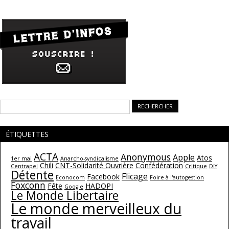
Rechercher :
ÉTIQUETTES
ACTA
Anonymous
Apple
Atos
1er mai
Anarcho-syndicalisme
Chili
CNT-Solidarité Ouvrière
Confédération
Centrapel
Critique
DIY
Détente
Flicage
Facebook
Econocom
Foire à l'autogestion
Foxconn
Fête
HADOPI
Google
Le Monde Libertaire
Le monde merveilleux du
travail