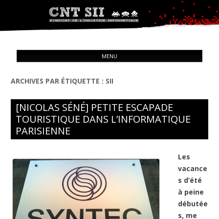
Syndicat de l'industrie informatique
ALL
CNT – Solidarité Ouvrière
MENU
CON
ARCHIVES PAR ÉTIQUETTE :
SII
[NICOLAS SÉNÉ] PETITE ESCAPADE
TOURISTIQUE DANS L’INFORMATIQUE
PARISIENNE
Les
vacance
s d’été
à peine
débutée
s, me