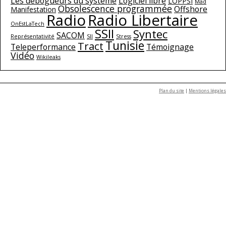
Les débogueurs du système
Logiciel libre
LOPPSI
Mad
Obsolescence programmée
Offshore
Manifestation
Radio
Radio Libertaire
OnEstLaTech
SSII
Syntec
SACOM
Représentativité
SII
Stress
Tunisie
Tract
Teleperformance
Témoignage
Vidéo
Wikileaks
Plan du site
|
Mentions légales