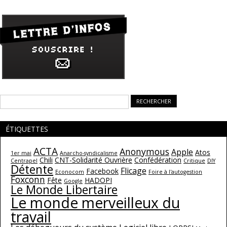
Rechercher :
ÉTIQUETTES
ACTA
Anonymous
Apple
Atos
1er mai
Anarcho-syndicalisme
Chili
CNT-Solidarité Ouvrière
Confédération
Centrapel
Critique
DIY
Détente
Flicage
Facebook
Econocom
Foire à l'autogestion
Foxconn
Fête
HADOPI
Google
Le Monde Libertaire
Le monde merveilleux du
travail