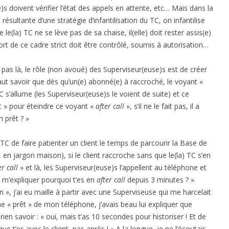
s doivent vérifier l’état des appels en attente, etc… Mais dans la
 résultante d’une stratégie d’infantilisation du TC, on infantilise
le(la) TC ne se lève pas de sa chaise, il(elle) doit rester assis(e)
rt de ce cadre strict doit être contrôlé, soumis à autorisation…
 pas là, le rôle (non avoué) des Superviseur(euse)s est de créer
faut savoir que dès qu’un(e) abonné(e) à raccroché, le voyant «
s’allume (les Superviseur(euse)s le voient de suite) et ce
êt » pour éteindre ce voyant «
after call
», s’il ne le fait pas, il a
n prêt ? »
 TC de faire patienter un client le temps de parcourir la Base de
n jargon maison), si le client raccroche sans que le(la) TC s’en
er call
» et là, les Superviseur(euse)s l’appellent au téléphone et
x m’expliquer pourquoi t’es en
after call
depuis 3 minutes ? »
n », j’ai eu maille à partir avec une Superviseuse qui me harcelait
e « prêt » de mon téléphone, j’avais beau lui expliquer que
 rien savoir : « oui, mais t’as 10 secondes pour historiser ! Et de
ue t’es avec le client, pas après ! » A la longue, je ne l’écoutais