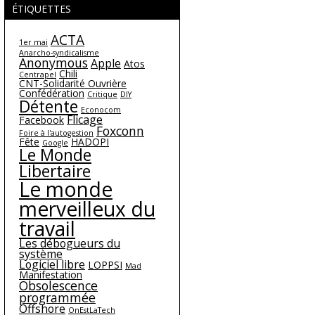
ÉTIQUETTES
ACTA
1er mai
Anarcho-syndicalisme
Anonymous
Apple
Atos
Chili
Centrapel
CNT-Solidarité Ouvrière
Confédération
Critique
DIY
Détente
Econocom
Flicage
Facebook
Foxconn
Foire à l'autogestion
Fête
HADOPI
Google
Le Monde
Libertaire
Le monde
merveilleux du
travail
Les débogueurs du
système
Logiciel libre
LOPPSI
Mad
Manifestation
Obsolescence
programmée
Offshore
OnEstLaTech