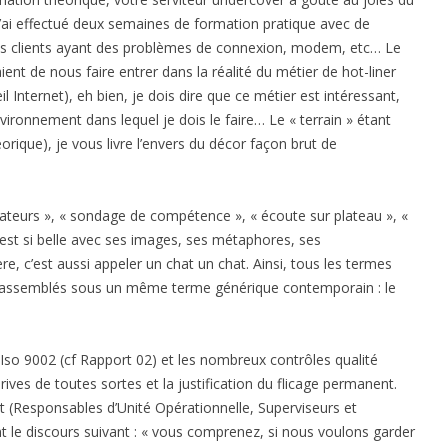
j’ai effectué deux semaines de formation pratique avec de
ables clients ayant des problèmes de connexion, modem, etc… Le
nt de nous faire entrer dans la réalité du métier de hot-liner
Internet), eh bien, je dois dire que ce métier est intéressant,
nvironnement dans lequel je dois le faire… Le « terrain » étant
orique), je vous livre l’envers du décor façon brut de
orateurs », « sondage de compétence », « écoute sur plateau », «
est si belle avec ses images, ses métaphores, ses
 c’est aussi appeler un chat un chat. Ainsi, tous les termes
e rassemblés sous un même terme générique contemporain : le
so 9002 (cf Rapport 02) et les nombreux contrôles qualité
rives de toutes sortes et la justification du flicage permanent.
t (Responsables d’Unité Opérationnelle, Superviseurs et
t le discours suivant : « vous comprenez, si nous voulons garder