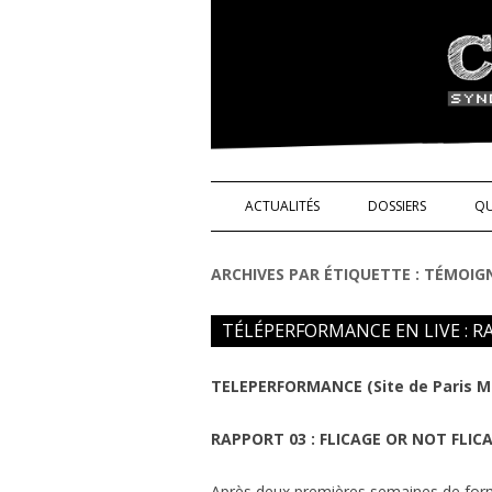
Syndicat de l'indus
ACTUALITÉS
DOSSIERS
QU
NOS DROITS !
ARCHIVES PAR ÉTIQUETTE :
TÉMOIG
TÉMOIGNAGES
TÉLÉPERFORMANCE EN LIVE : R
SCIENCE ET TECHN
TELEPERFORMANCE (Site de Paris M
RAPPORT 03 : FLICAGE OR NOT FLICA
Après deux premières semaines de forma