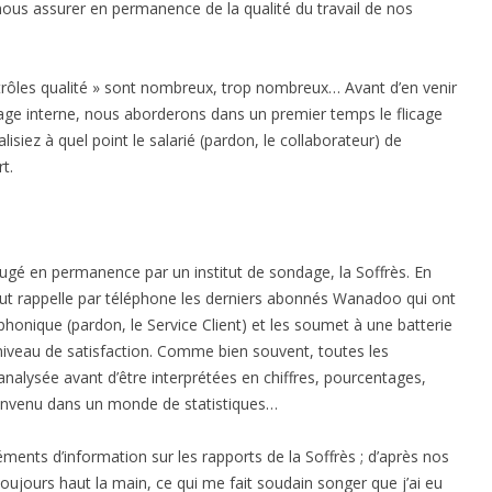
nous assurer en permanence de la qualité du travail de nos
ntrôles qualité » sont nombreux, trop nombreux… Avant d’en venir
icage interne, nous aborderons dans un premier temps le flicage
isiez à quel point le salarié (pardon, le collaborateur) de
t.
jaugé en permanence par un institut de sondage, la Soffrès. En
itut rappelle par téléphone les derniers abonnés Wanadoo qui ont
phonique (pardon, le Service Client) et les soumet à une batterie
niveau de satisfaction. Comme bien souvent, toutes les
analysée avant d’être interprétées en chiffres, pourcentages,
nvenu dans un monde de statistiques…
éléments d’information sur les rapports de la Soffrès ; d’après nos
oujours haut la main, ce qui me fait soudain songer que j’ai eu