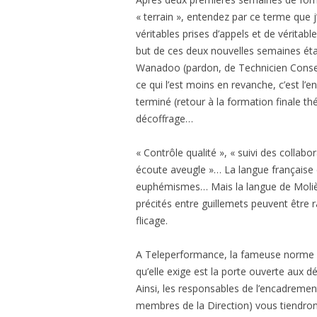
« terrain », entendez par ce terme que 
véritables prises d’appels et de vérit
but de ces deux nouvelles semaines étaie
Wanadoo (pardon, de Technicien Conseil 
ce qui l’est moins en revanche, c’est l’e
terminé (retour à la formation finale thé
décoffrage…
« Contrôle qualité », « suivi des collab
écoute aveugle »… La langue française 
euphémismes… Mais la langue de Molière,
précités entre guillemets peuvent êtr
flicage.
A Teleperformance, la fameuse norme I
qu’elle exige est la porte ouverte aux dé
Ainsi, les responsables de l’encadremen
membres de la Direction) vous tiendron