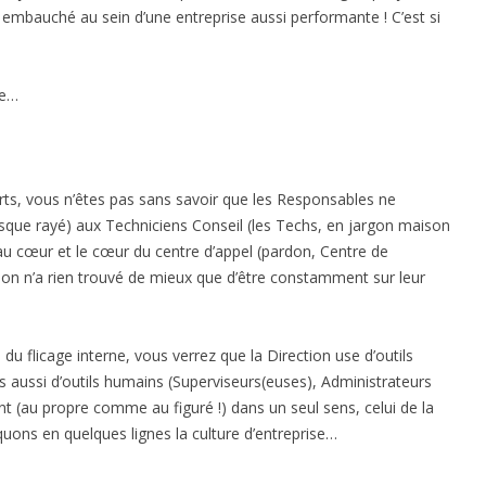
mbauché au sein d’une entreprise aussi performante ! C’est si
ne…
rts, vous n’êtes pas sans savoir que les Responsables ne
disque rayé) aux Techniciens Conseil (les Techs, en jargon maison
t au cœur et le cœur du centre d’appel (pardon, Centre de
ction n’a rien trouvé de mieux que d’être constamment sur leur
s du flicage interne, vous verrez que la Direction use d’outils
s aussi d’outils humains (Superviseurs(euses), Administrateurs
 (au propre comme au figuré !) dans un seul sens, celui de la
uons en quelques lignes la culture d’entreprise…