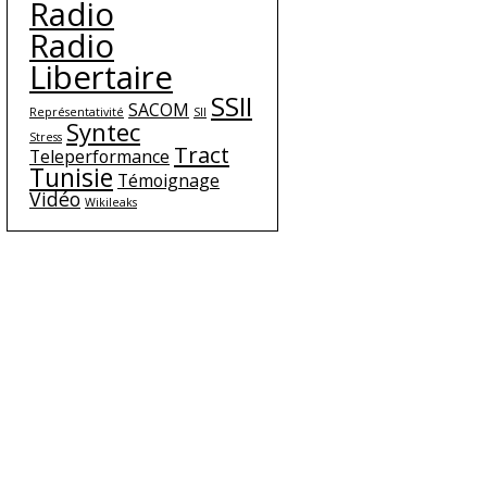
Radio
Radio
Libertaire
SSII
SACOM
Représentativité
SII
Syntec
Stress
Tract
Teleperformance
Tunisie
Témoignage
Vidéo
Wikileaks