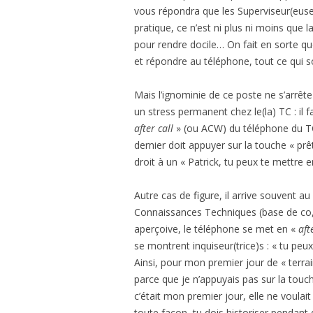
vous répondra que les Superviseur(euse)
pratique, ce n’est ni plus ni moins que la
pour rendre docile… On fait en sorte que 
et répondre au téléphone, tout ce qui so
Mais l’ignominie de ce poste ne s’arrête
un stress permanent chez le(la) TC : il 
after call
» (ou ACW) du téléphone du TC 
dernier doit appuyer sur la touche « pr
droit à un « Patrick, tu peux te mettre e
Autre cas de figure, il arrive souvent au
Connaissances Techniques (base de co, e
aperçoive, le téléphone se met en «
aft
se montrent inquiseur(trice)s : « tu peu
Ainsi, pour mon premier jour de « terrai
parce que je n’appuyais pas sur la touch
c’était mon premier jour, elle ne voulait
toute façon, tu dois historiser pendant q