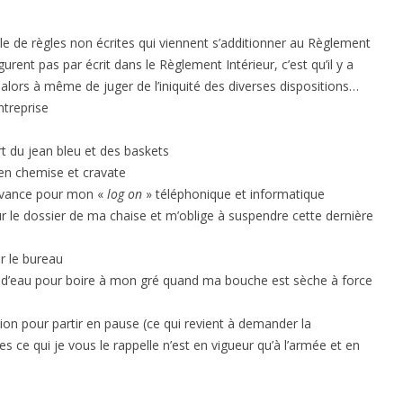
ble de règles non écrites qui viennent s’additionner au Règlement
figurent pas par écrit dans le Règlement Intérieur, c’est qu’il y a
it alors à même de juger de l’iniquité des diverses dispositions…
ntreprise
t du jean bleu et des baskets
 en chemise et cravate
 avance pour mon «
log on
» téléphonique et informatique
ur le dossier de ma chaise et m’oblige à suspendre cette dernière
r le bureau
ille d’eau pour boire à mon gré quand ma bouche est sèche à force
on pour partir en pause (ce qui revient à demander la
es ce qui je vous le rappelle n’est en vigueur qu’à l’armée et en