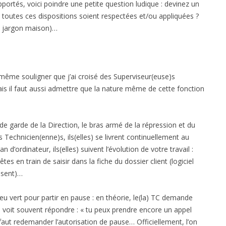
portés, voici poindre une petite question ludique : devinez un
e toutes ces dispositions soient respectées et/ou appliquées ?
en jargon maison)…
même souligner que j’ai croisé des Superviseur(euse)s
s il faut aussi admettre que la nature même de cette fonction
de garde de la Direction, le bras armé de la répression et du
s Technicien(enne)s, ils(elles) se livrent continuellement au
 d’ordinateur, ils(elles) suivent l’évolution de votre travail :
 en train de saisir dans la fiche du dossier client (logiciel
ssent)…
eu vert pour partir en pause : en théorie, le(la) TC demande
 se voit souvent répondre : « tu peux prendre encore un appel
il faut redemander l’autorisation de pause… Officiellement, l’on