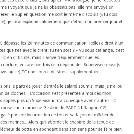
e ! Voyant que je ne lui obéissais pas, elle m’a envoyé un
rer, le Sup en question me sort le même discours (« tu dois
t »), je lui ai expliqué calmement que c’était mon premier jour et
TC dépasse les 20 minutes de communication, il(elle) a droit à un
tes que t’es avec le client, tu t’en sors ? » Vu sous cet angle, c’est
la) TC en difficulté, mais il arrive fréquemment que les
conclure, encore une fois cela dépend des Superviseur(euse)s
ouveau(elle) TC une source de stress supplémentaire…
s pris le parti de jouer d’entrée le salarié soumis, mais je n’ai pu
on de cloches… L’occasion s’est présentée à moi dès mon
ques appels puis un Superviseur m’a convoqué avec d’autres TC
exposé sur la fameuse Gestion de PARC (cf Rapport 02).
gacé par son incorrection de ton et sa façon de mâcher du
des marines… Alors qu’il abordait le chapitre de la tenue de
et lécheur de botte en abondant dans son sens pour se faire bien