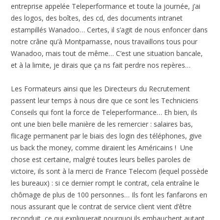
entreprise appelée Teleperformance et toute la journée, j’ai
des logos, des boîtes, des cd, des documents intranet
estampillés Wanadoo… Certes, il s’agit de nous enfoncer dans
notre crâne qu’à Montparnasse, nous travaillons tous pour
Wanadoo, mais tout de même… C’est une situation bancale,
et à la limite, je dirais que ça ns fait perdre nos repères…
Les Formateurs ainsi que les Directeurs du Recrutement
passent leur temps à nous dire que ce sont les Techniciens
Conseils qui font la force de Teleperformance… Eh bien, ils
ont une bien belle manière de les remercier : salaires bas,
flicage permanent par le biais des login des téléphones, give
us back the money, comme diraient les Américains ! Une
chose est certaine, malgré toutes leurs belles paroles de
victoire, ils sont à la merci de France Telecom (lequel possède
les bureaux) : si ce dernier rompt le contrat, cela entraîne le
chômage de plus de 100 personnes… Ils font les fanfarons en
nous assurant que le contrat de service client vient d’être
reconduit, ce qui expliquerait pourquoi ils embauchent autant