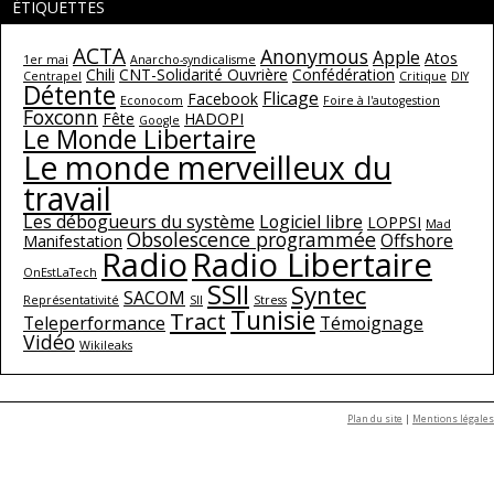
ÉTIQUETTES
ACTA
Anonymous
Apple
Atos
1er mai
Anarcho-syndicalisme
Chili
CNT-Solidarité Ouvrière
Confédération
Centrapel
Critique
DIY
Détente
Flicage
Facebook
Econocom
Foire à l'autogestion
Foxconn
Fête
HADOPI
Google
Le Monde Libertaire
Le monde merveilleux du
travail
Les débogueurs du système
Logiciel libre
LOPPSI
Mad
Obsolescence programmée
Offshore
Manifestation
Radio
Radio Libertaire
OnEstLaTech
SSII
Syntec
SACOM
Représentativité
SII
Stress
Tunisie
Tract
Teleperformance
Témoignage
Vidéo
Wikileaks
Plan du site
|
Mentions légales