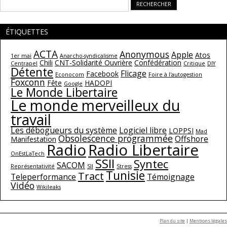
Rechercher :
ÉTIQUETTES
ACTA
Anonymous
Apple
Atos
1er mai
Anarcho-syndicalisme
Chili
CNT-Solidarité Ouvrière
Confédération
Centrapel
Critique
DIY
Détente
Flicage
Facebook
Econocom
Foire à l'autogestion
Foxconn
Fête
HADOPI
Google
Le Monde Libertaire
Le monde merveilleux du
travail
Les débogueurs du système
Logiciel libre
LOPPSI
Mad
Obsolescence programmée
Offshore
Manifestation
Radio
Radio Libertaire
OnEstLaTech
SSII
Syntec
SACOM
Représentativité
SII
Stress
Tunisie
Tract
Teleperformance
Témoignage
Vidéo
Wikileaks
Plan du site
|
Mentions légales