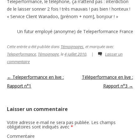
Teleperformance, le téléphone, ça n’attend pas : interdiction
de le laisser sonner 2 fois ! très mauvais ! pas bien ! honteux !
« Service Client Wanadoo, [prénom + nom], bonjour ! »
Un futur employé (anonyme) de Teleperformance France
Cette entrée a été publiée dans
Témoignages
, et marquée avec
Teleperformance
,
Témoignage
, le
4 juillet 2010
.
|
Laisser un
commentaire
Navigation des articles
←
Teleperformance en live :
Téléperformance en live :
Rapport n°1
Rapport n°3
→
Laisser un commentaire
Votre adresse e-mail ne sera pas publiée.
Les champs
obligatoires sont indiqués avec
*
Commentaire