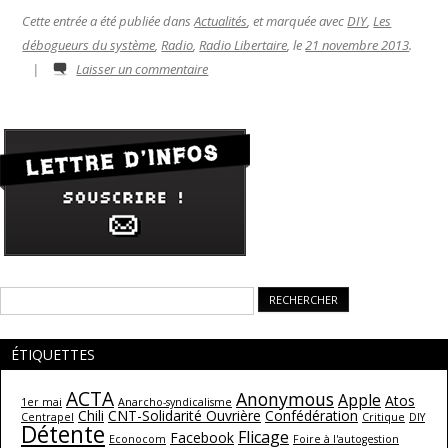
Cette entrée a été publiée dans
Actualités
, et marquée avec
DIY
,
Les
débogueurs du système
,
Radio
,
Radio Libertaire
, le
21 novembre 2013
.
|
Laisser un commentaire
Rechercher :
ÉTIQUETTES
ACTA
Anonymous
Apple
Atos
1er mai
Anarcho-syndicalisme
Chili
CNT-Solidarité Ouvrière
Confédération
Centrapel
Critique
DIY
Détente
Flicage
Facebook
Econocom
Foire à l'autogestion