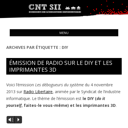
Syndicat de l'industrie informatique
ALL
CNT – Solidarité Ouvrière
MENU
CON
ARCHIVES PAR ÉTIQUETTE :
DIY
ÉMISSION DE RADIO SUR LE DIY ET LES
IMPRIMANTES 3D
Voici l’émission
Les débogueurs du système
du 4 novembre
2013 sur
Radio Libertaire
, animée par le Syndicat de l’industrie
informatique. Le thème de l’émission est
le DIY (
do it
yourself
, faites-le vous-même) et les imprimantes 3D
.
Vm
P