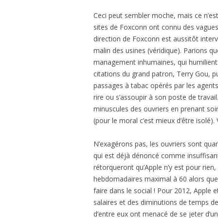
Ceci peut sembler moche, mais ce n’est q
sites de Foxconn ont connu des vagues
direction de Foxconn est aussitôt inter
malin des usines (véridique). Parions q
management inhumaines, qui humilient l
citations du grand patron, Terry Gou, pu
passages à tabac opérés par les agents 
rire ou s’assoupir à son poste de travail
minuscules des ouvriers en prenant so
(pour le moral c’est mieux d’être isolé).
N’exagérons pas, les ouvriers sont qu
qui est déjà dénoncé comme insuffisan
rétorqueront qu’Apple n’y est pour rien, 
hebdomadaires maximal à 60 alors que la
faire dans le social ! Pour 2012, Apple
salaires et des diminutions de temps de t
d’entre eux ont menacé de se jeter d’un