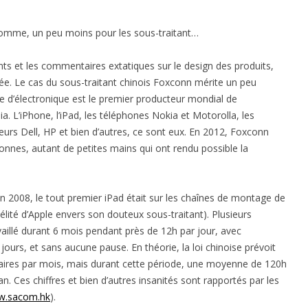
pomme, un peu moins pour les sous-traitant…
ants et les commentaires extatiques sur le design des produits,
orée. Le cas du sous-traitant chinois Foxconn mérite un peu
se d’électronique est le premier producteur mondial de
 L’iPhone, l’iPad, les téléphones Nokia et Motorolla, les
teurs Dell, HP et bien d’autres, ce sont eux. En 2012, Foxconn
sonnes, autant de petites mains qui ont rendu possible la
n 2008, le tout premier iPad était sur les chaînes de montage de
élité d’Apple envers son douteux sous-traitant). Plusieurs
vaillé durant 6 mois pendant près de 12h par jour, avec
ours, et sans aucune pause. En théorie, la loi chinoise prévoit
res par mois, mais durant cette période, une moyenne de 120h
. Ces chiffres et bien d’autres insanités sont rapportés par les
.sacom.hk
).