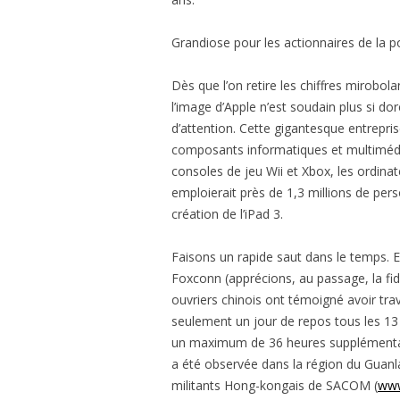
Grandiose pour les actionnaires de la 
Dès que l’on retire les chiffres mirobol
l’image d’Apple n’est soudain plus si d
d’attention. Cette gigantesque entrepri
composants informatiques et multimédia.
consoles de jeu Wii et Xbox, les ordina
emploierait près de 1,3 millions de per
création de l’iPad 3.
Faisons un rapide saut dans le temps. E
Foxconn (apprécions, au passage, la fid
ouvriers chinois ont témoigné avoir tra
seulement un jour de repos tous les 13 j
un maximum de 36 heures supplémentai
a été observée dans la région du Guanlan
militants Hong-kongais de SACOM (
www