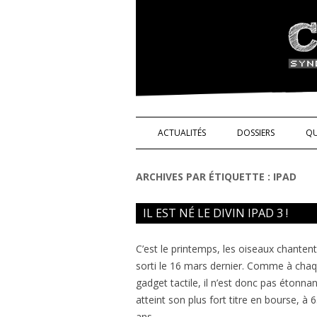
Syndicat de l'indus
ACTUALITÉS
DOSSIERS
QU
NOS DROITS !
ARCHIVES PAR ÉTIQUETTE :
IPAD
TÉMOIGNAGES
IL EST NÉ LE DIVIN IPAD 3 !
SCIENCE ET TECHN
C’est le printemps, les oiseaux chantent
sorti le 16 mars dernier. Comme à chaqu
gadget tactile, il n’est donc pas étonn
atteint son plus fort titre en bourse, à
ans.