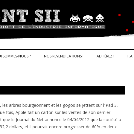
ALLER AU CONTENU
trie informatique CNT – Solidarité 
I SOMMES-NOUS ?
NOS REVENDICATIONS !
ADHÉREZ !
F.A.
IQUES
, les arbres bourgeonnent et les gogos se jettent sur l’iPad 3,
e fois, Apple fait un carton sur les ventes de son dernier
ant que le Journal du Net annonce le 04/04/2012 que la société a
 632,2 dollars, et il pourrait encore progresser de 60% en deux