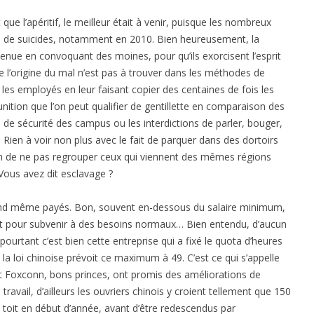
ue l’apéritif, le meilleur était à venir, puisque les nombreux
 de suicides, notamment en 2010. Bien heureusement, la
venue en convoquant des moines, pour qu’ils exorcisent l’esprit
ue l’origine du mal n’est pas à trouver dans les méthodes de
es employés en leur faisant copier des centaines de fois les
nition que l’on peut qualifier de gentillette en comparaison des
de sécurité des campus ou les interdictions de parler, bouger,
. Rien à voir non plus avec le fait de parquer dans des dortoirs
in de ne pas regrouper ceux qui viennent des mêmes régions
 Vous avez dit esclavage ?
and même payés. Bon, souvent en-dessous du salaire minimum,
t pour subvenir à des besoins normaux… Bien entendu, d’aucun
pourtant c’est bien cette entreprise qui a fixé le quota d’heures
 loi chinoise prévoit ce maximum à 49. C’est ce qui s’appelle
 et Foxconn, bons princes, ont promis des améliorations de
ravail, d’ailleurs les ouvriers chinois y croient tellement que 150
 toit en début d’année, avant d’être redescendus par