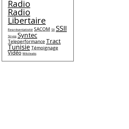
Radio
Radio
Libertaire
SSII
SACOM
Représentativité
SII
Syntec
Stress
Tract
Teleperformance
Tunisie
Témoignage
Vidéo
Wikileaks