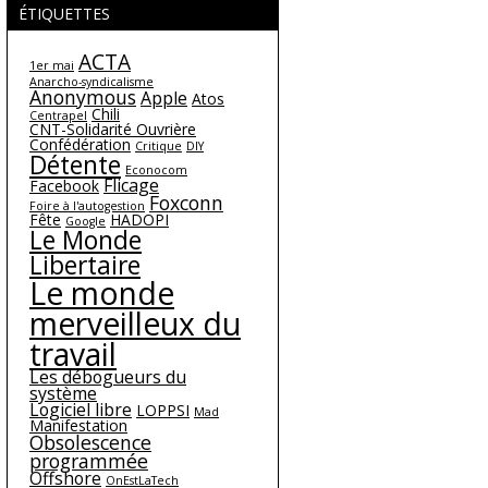
ÉTIQUETTES
ACTA
1er mai
Anarcho-syndicalisme
Anonymous
Apple
Atos
Chili
Centrapel
CNT-Solidarité Ouvrière
Confédération
Critique
DIY
Détente
Econocom
Flicage
Facebook
Foxconn
Foire à l'autogestion
Fête
HADOPI
Google
Le Monde
Libertaire
Le monde
merveilleux du
travail
Les débogueurs du
système
Logiciel libre
LOPPSI
Mad
Manifestation
Obsolescence
programmée
Offshore
OnEstLaTech