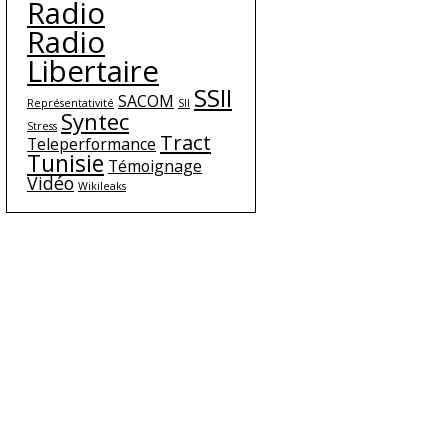
Radio
Radio
Libertaire
SSII
SACOM
Représentativité
SII
Syntec
Stress
Tract
Teleperformance
Tunisie
Témoignage
Vidéo
Wikileaks