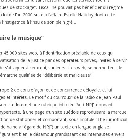
ques de stockage“, Tiscali ne pouvait pas bénéficier du régime
oi de l’an 2000 suite à l’affaire Estelle Halliday dont cette
instigatrice à l’insu de son plein gré…
ruire la musique”
r 45.000 sites web, à l’identification préalable de ceux qui
vatisation de la justice par des opérateurs privés, invités à servir
de s’attaquer à ceux qui, sur leurs sites web, se permettent de
 démarche qualifiée de “délibérée et malicieuse“.
rope 2 de contrefaçon et de concurrence déloyale, et lui
 et intérêts. Le motif du courroux” de la radio de Jean-Paul
n site Internet une rubrique intitulée ‘Anti-NRJ’, donnant
hypertexte, à une page d’un site suédois reproduisant la marque
tion de stationner et comportant, sous l’intitulé “The (un)official
 de haine à l’égard de NRJ”) un texte en langue anglaise
figuraient bien le désamour grandissant des internautes envers