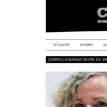
Syndicat de l'indus
ACTUALITÉS
DOSSIERS
QU
NOS DROITS !
[OWNI] LA MARAIS NOIRE DU 
TÉMOIGNAGES
SCIENCE ET TECHN