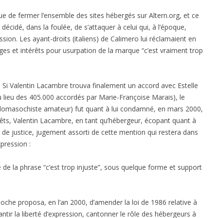
ue de fermer l’ensemble des sites hébergés sur Altern.org, et ce
décidé, dans la foulée, de s’attaquer à celui qui, à l’époque,
ession. Les ayant-droits (italiens) de Calimero lui réclamaient en
es et intérêts pour usurpation de la marque “c’est vraiment trop
 là. Si Valentin Lacambre trouva finalement un accord avec Estelle
au lieu des 405.000 accordés par Marie-Françoise Marais), le
domasochiste amateur) fut quant à lui condamné, en mars 2000,
ts, Valentin Lacambre, en tant qu’hébergeur, écopant quant à
s de justice, jugement assorti de cette mention qui restera dans
xpression :
 de la phrase “c’est trop injuste”, sous quelque forme et support
loche proposa, en l’an 2000, d’amender la loi de 1986 relative à
ntir la liberté d’expression, cantonner le rôle des hébergeurs à