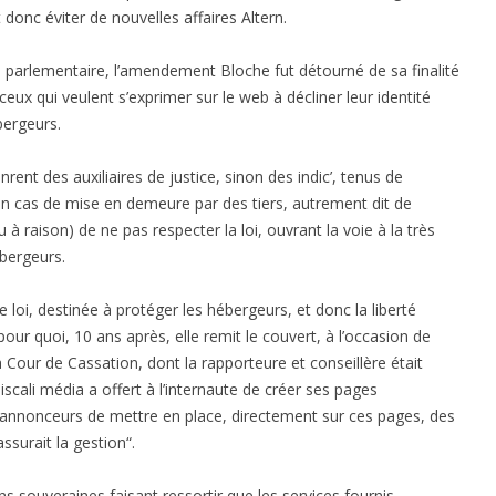
 donc éviter de nouvelles affaires Altern.
te parlementaire, l’amendement Bloche fut détourné de sa finalité
ceux qui veulent s’exprimer sur le web à décliner leur identité
bergeurs.
rent des auxiliaires de justice, sinon des indic’, tenus de
en cas de mise en demeure par des tiers, autrement dit de
à raison) de ne pas respecter la loi, ouvrant la voie à la très
bergeurs.
loi, destinée à protéger les hébergeurs, et donc la liberté
 pour quoi, 10 ans après, elle remit le couvert, à l’occasion de
t la Cour de Cassation, dont la rapporteure et conseillère était
scali média a offert à l’internaute de créer ses pages
x annonceurs de mettre en place, directement sur ces pages, des
ssurait la gestion“.
ns souveraines faisant ressortir que les services fournis