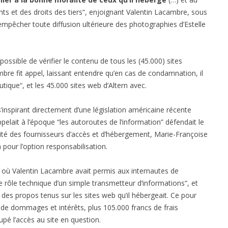
nts et des droits des tiers“, enjoignant Valentin Lacambre, sous
 empêcher toute diffusion ultérieure des photographies d’Estelle
possible de vérifier le contenu de tous les (45.000) sites
mbre fit appel, laissant entendre qu’en cas de condamnation, il
utique“, et les 45.000 sites web d’Altern avec.
inspirant directement d’une législation américaine récente
ppelait à l’époque “les autoroutes de l’information” défendait le
lité des fournisseurs d’accès et d’hébergement, Marie-Françoise
a pour l’option responsabilisation.
e où Valentin Lacambre avait permis aux internautes de
e rôle technique d’un simple transmetteur d’informations“, et
des propos tenus sur les sites web qu’il hébergeait. Ce pour
 de dommages et intérêts, plus 105.000 francs de frais
upé l’accès au site en question.