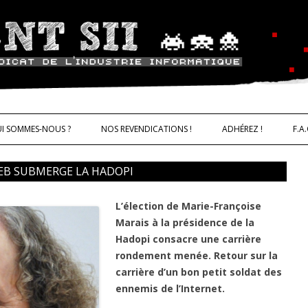
ALLER AU CONTENU
trie informatique CNT – Solidarité 
I SOMMES-NOUS ?
NOS REVENDICATIONS !
ADHÉREZ !
F.A.
WEB SUBMERGE LA HADOPI
L’élection de Marie-Françoise
IQUES
Marais à la présidence de la
Hadopi consacre une carrière
rondement menée. Retour sur la
carrière d’un bon petit soldat des
ennemis de l’Internet.