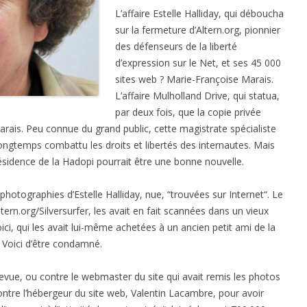
L’affaire Estelle Halliday, qui déboucha
sur la fermeture d’Altern.org, pionnier
des défenseurs de la liberté
d’expression sur le Net, et ses 45 000
sites web ? Marie-Françoise Marais.
L’affaire Mulholland Drive, qui statua,
par deux fois, que la copie privée
arais. Peu connue du grand public, cette magistrate spécialiste
a longtemps combattu les droits et libertés des internautes. Mais
sidence de la Hadopi pourrait être une bonne nouvelle.
hotographies d’Estelle Halliday, nue, “trouvées sur Internet“. Le
ern.org/Silversurfer, les avait en fait scannées dans un vieux
i, qui les avait lui-même achetées à un ancien petit ami de la
à Voici d’être condamné.
revue, ou contre le webmaster du site qui avait remis les photos
 contre l’hébergeur du site web, Valentin Lacambre, pour avoir