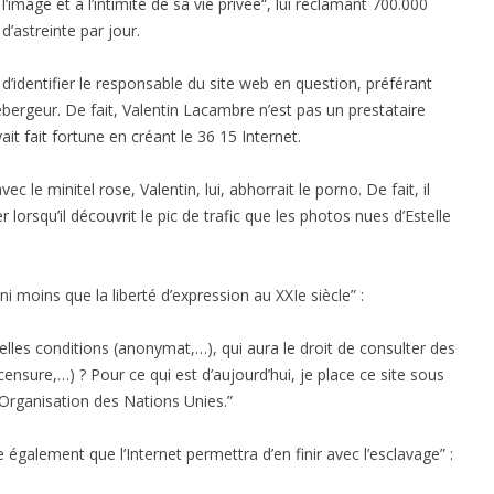
’image et à l’intimité de sa vie privée“, lui réclamant 700.000
’astreinte par jour.
d’identifier le responsable du site web en question, préférant
ébergeur. De fait, Valentin Lacambre n’est pas un prestataire
it fait fortune en créant le 36 15 Internet.
ec le minitel rose, Valentin, lui, abhorrait le porno. De fait, il
r lorsqu’il découvrit le pic de trafic que les photos nues d’Estelle
s ni moins que la liberté d’expression au XXIe siècle” :
uelles conditions (anonymat,…), qui aura le droit de consulter des
ensure,…) ? Pour ce qui est d’aujourd’hui, je place ce site sous
l’Organisation des Nations Unies.”
également que l’Internet permettra d’en finir avec l’esclavage” :