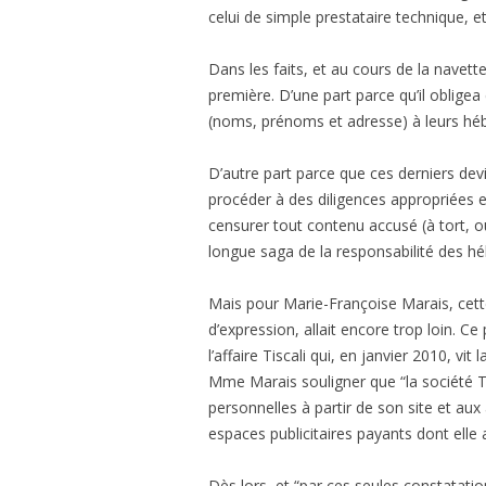
celui de simple prestataire technique, et
Dans les faits, et au cours de la navet
première. D’une part parce qu’il obligea 
(noms, prénoms et adresse) à leurs hé
D’autre part parce que ces derniers devin
procéder à des diligences appropriées 
censurer tout contenu accusé (à tort, ou 
longue saga de la responsabilité des hé
Mais pour Marie-Françoise Marais, cette 
d’expression, allait encore trop loin. Ce
l’affaire Tiscali qui, en janvier 2010, vi
Mme Marais souligner que “la société Ti
personnelles à partir de son site et au
espaces publicitaires payants dont elle a
Dès lors, et “par ces seules constatatio