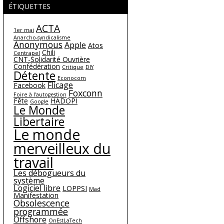
ÉTIQUETTES
ACTA
1er mai
Anarcho-syndicalisme
Anonymous
Apple
Atos
Chili
Centrapel
CNT-Solidarité Ouvrière
Confédération
Critique
DIY
Détente
Econocom
Flicage
Facebook
Foxconn
Foire à l'autogestion
Fête
HADOPI
Google
Le Monde
Libertaire
Le monde
merveilleux du
travail
Les débogueurs du
système
Logiciel libre
LOPPSI
Mad
Manifestation
Obsolescence
programmée
Offshore
OnEstLaTech