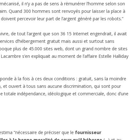
t mécanisé, il n’y a pas de sens à rémunérer l’homme selon son
de faim. Quand 300 hommes sont renvoyés pour laisser la place à
oivent percevoir leur part de l’argent généré par les robots.”
ivre, de tout l’argent que son 36 15 Internet engendrait, il avait
services d’hébergement gratuit mais aussi et surtout sans
l’époque plus de 45.000 sites web, dont un grand nombre de sites
 Lacambre s’en expliquait au moment de l’affaire Estelle Halliday
réponde à la fois à ces deux conditions : gratuit, sans la moindre
e), et ouvert à tous sans aucune discrimination, qui sont pour
’une totale indépendance, idéologique et commerciale, donc d’une
stima “nécessaire de préciser que le
fournisseur
ller à la bonne moralité de ceux qu’il héberge
(…) et au