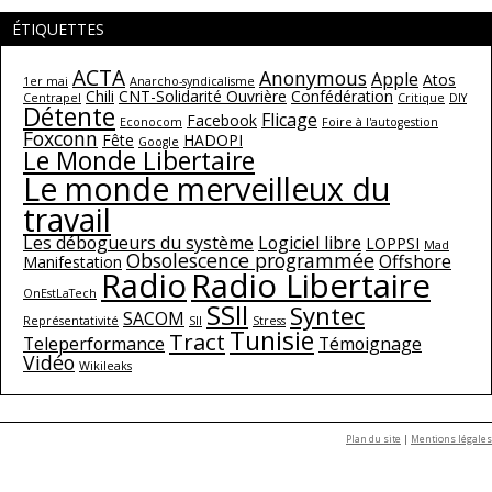
ÉTIQUETTES
ACTA
Anonymous
Apple
Atos
1er mai
Anarcho-syndicalisme
Chili
CNT-Solidarité Ouvrière
Confédération
Centrapel
Critique
DIY
Détente
Flicage
Facebook
Econocom
Foire à l'autogestion
Foxconn
Fête
HADOPI
Google
Le Monde Libertaire
Le monde merveilleux du
travail
Les débogueurs du système
Logiciel libre
LOPPSI
Mad
Obsolescence programmée
Offshore
Manifestation
Radio
Radio Libertaire
OnEstLaTech
SSII
Syntec
SACOM
Représentativité
SII
Stress
Tunisie
Tract
Teleperformance
Témoignage
Vidéo
Wikileaks
Plan du site
|
Mentions légales