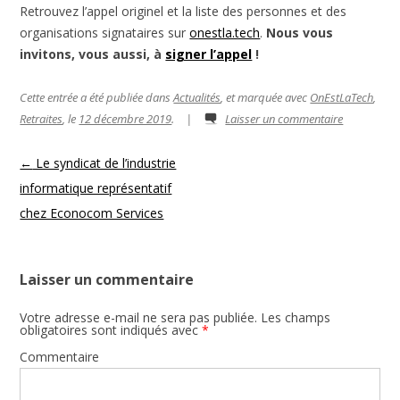
Retrouvez l’appel originel et la liste des personnes et des
organisations signataires sur
onestla.tech
.
Nous vous
invitons, vous aussi, à
signer l’appel
!
Cette entrée a été publiée dans
Actualités
, et marquée avec
OnEstLaTech
,
Retraites
, le
12 décembre 2019
.
|
Laisser un commentaire
Navigation des articles
←
Le syndicat de l’industrie
informatique représentatif
chez Econocom Services
Laisser un commentaire
Votre adresse e-mail ne sera pas publiée.
Les champs
obligatoires sont indiqués avec
*
Commentaire