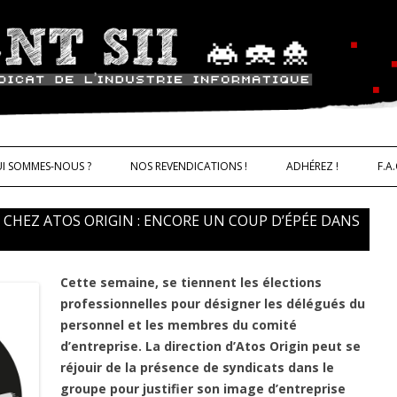
ALLER AU CONTENU
trie informatique CNT – Solidarité 
I SOMMES-NOUS ?
NOS REVENDICATIONS !
ADHÉREZ !
F.A.
CHEZ ATOS ORIGIN : ENCORE UN COUP D’ÉPÉE DANS
IQUES
Cette semaine, se tiennent les élections
professionnelles pour désigner les délégués du
personnel et les membres du comité
d’entreprise. La direction d’Atos Origin peut se
réjouir de la présence de syndicats dans le
groupe pour justifier son image d’entreprise