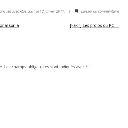
marquée avec
Atos
,
SSII
, le
12 janvier 2011
.
|
Laisser un commentaire
nal sur la
[Fakir] Les prolos du PC
→
e.
Les champs obligatoires sont indiqués avec
*