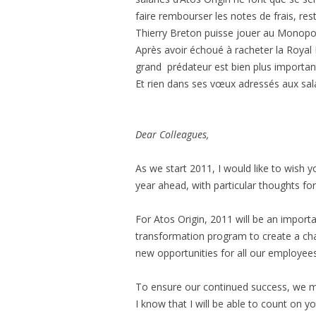
faire rembourser les notes de frais, rest
Thierry Breton puisse jouer au Monopol
Après avoir échoué à racheter la Royal B
grand prédateur est bien plus importante 
Et rien dans ses vœux adressés aux sal
Dear Colleagues,
As we start 2011, I would like to wish 
year ahead, with particular thoughts f
For Atos Origin, 2011 will be an importa
transformation program to create a cha
new opportunities for all our employees
To ensure our continued success, we m
I know that I will be able to count on y