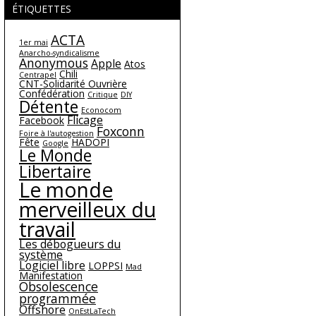
ÉTIQUETTES
ACTA
1er mai
Anarcho-syndicalisme
Anonymous
Apple
Atos
Chili
Centrapel
CNT-Solidarité Ouvrière
Confédération
Critique
DIY
Détente
Econocom
Flicage
Facebook
Foxconn
Foire à l'autogestion
Fête
HADOPI
Google
Le Monde
Libertaire
Le monde
merveilleux du
travail
Les débogueurs du
système
Logiciel libre
LOPPSI
Mad
Manifestation
Obsolescence
programmée
Offshore
OnEstLaTech