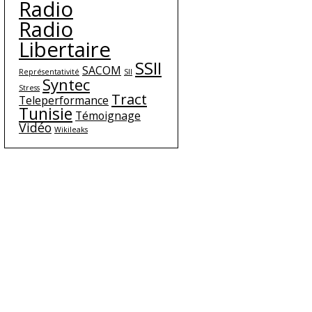
Radio
Radio
Libertaire
SSII
SACOM
Représentativité
SII
Syntec
Stress
Tract
Teleperformance
Tunisie
Témoignage
Vidéo
Wikileaks