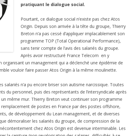
pratiquant le dialogue social.
Pourtant, ce dialogue social n’existe pas chez Atos
Origin. Depuis son arrivée à la tête du groupe, Thierry
Breton n’a pas cessé d’appliquer implacablement son
programme TOP (Total Operational Performance),
sans tenir compte de l’avis des salariés du groupe.
Après avoir restructuré France Telecom en y
t en organisant un management qui a déclenché une épidémie de
semble vouloir faire passer Atos Origin à la même moulinette.
s salariés n’a pu encore briser son autisme narcissique. Toutes
 du personnel, puis des représentants de l’intersyndicale après
 à un même mur. Thierry Breton veut continuer son programme
de remplacement de postes en France par des postes offshore,
itants, de développement du Lean management, et de diverses
ue démoraliser les salariés du groupe, de compression de la
e mécontentement chez Atos Origin est devenue interminable. Les
er la ceinture (non revalorisation des salaires, difficultés à se