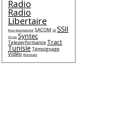
Radio
Radio
Libertaire
SSII
SACOM
Représentativité
SII
Syntec
Stress
Tract
Teleperformance
Tunisie
Témoignage
Vidéo
Wikileaks