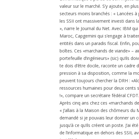
valeur sur le marché. S’y ajoute, en plus
secteurs moins branchés : « Lancées à pl
les SSII ont massivement investi dans l
», narre le Journal du Net. Avec IBM qui 
Maroc, Capgemini qui s’engage à traite
entités dans un paradis fiscal. Enfin, p
boîtes. Ces «marchands de viande» – ai
portefeuille d’ingénieurs» (sic) qu’ils d
te dois d’être docile, raconte un cadre d
pression à sa disposition, comme la mob
peuvent toujours chercher la DRH : «A
ressources humaines pour deux cents sal
!», compare un secrétaire fédéral CFDT
Après cinq ans chez ces «marchands de
« J’allais à la Maison des chômeurs du M
demandé si je pouvais leur donner un c
jusqu’à ce qu’ils créent un poste. J’ai é
de l’informatique en dehors des SSII, a