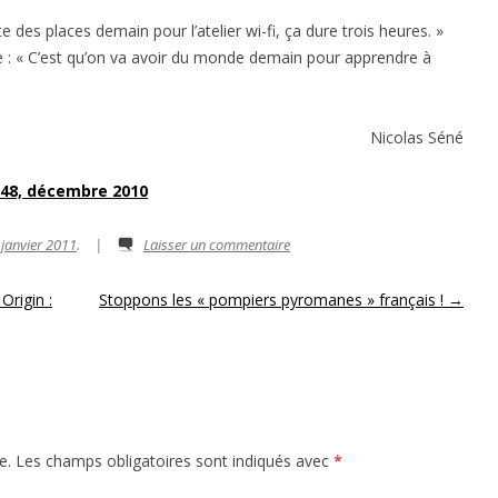
e des places demain pour l’atelier wi-fi, ça dure trois heures. »
re : « C’est qu’on va avoir du monde demain pour apprendre à
Nicolas Séné
N°48, décembre 2010
 janvier 2011
.
|
Laisser un commentaire
Origin :
Stoppons les « pompiers pyromanes » français !
→
e.
Les champs obligatoires sont indiqués avec
*