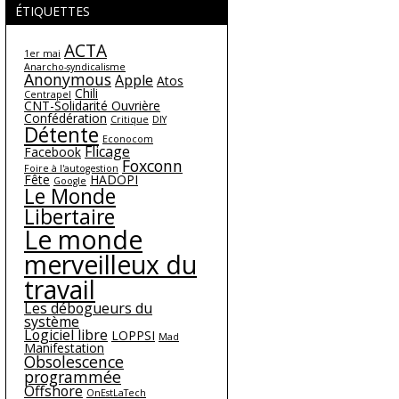
ÉTIQUETTES
ACTA
1er mai
Anarcho-syndicalisme
Anonymous
Apple
Atos
Chili
Centrapel
CNT-Solidarité Ouvrière
Confédération
Critique
DIY
Détente
Econocom
Flicage
Facebook
Foxconn
Foire à l'autogestion
Fête
HADOPI
Google
Le Monde
Libertaire
Le monde
merveilleux du
travail
Les débogueurs du
système
Logiciel libre
LOPPSI
Mad
Manifestation
Obsolescence
programmée
Offshore
OnEstLaTech