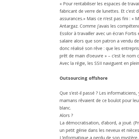
« Pour rentabiliser les espaces de travail
fabricant de verre de lunettes. Et c’est
assurances.» Mais ce n’est pas fini : «
Antargaz. Comme j’avais les compétences
Essilor à travailler avec un écran Fortis
salaire alors que son patron a vendu de
donc réalisé son rêve : que les entrepri
prêt de main d’oeuvre » – c’est le nom of
Avec la régie, les SSII naviguent en plein
Outsourcing offshore
Que s’est-il passé ? Les informaticiens, 
mamans rêvaient de ce boulot pour leurs
blanc.
Alors ?
La démocratisation, d’abord, a joué. (P
un petit génie dans les neveux et nièces
L’informatique a perdu de son mystère,