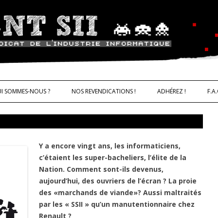
ALLER AU CONTENU
trie informatique CNT – Solidarité 
I SOMMES-NOUS ?
NOS REVENDICATIONS !
ADHÉREZ !
F.A.
Y a encore vingt ans, les informaticiens,
IQUES
c’étaient les super-bacheliers, l’élite de la
Nation. Comment sont-ils devenus,
aujourd’hui, des ouvriers de l’écran ? La proie
des «marchands de viande»? Aussi maltraités
par les « SSII » qu’un manutentionnaire chez
Renault ?