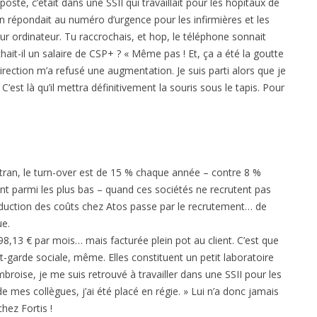
oste, c’était dans une SSII qui travaillait pour les hôpitaux de
n répondait au numéro d’urgence pour les infirmières et les
ur ordinateur. Tu raccrochais, et hop, le téléphone sonnait
ait-il un salaire de CSP+ ? « Même pas ! Et, ça a été la goutte
irection m’a refusé une augmentation. Je suis parti alors que je
’est là qu’il mettra définitivement la souris sous le tapis. Pour
tran, le turn-over est de 15 % chaque année – contre 8 %
sont parmi les plus bas – quand ces sociétés ne recrutent pas
éduction des coûts chez Atos passe par le recrutement… de
ue.
98,13 € par mois… mais facturée plein pot au client. C’est que
t-garde sociale, même. Elles constituent un petit laboratoire
broise, je me suis retrouvé à travailler dans une SSII pour les
 mes collègues, j’ai été placé en régie. » Lui n’a donc jamais
hez Fortis !