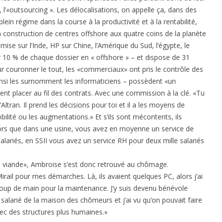
, l’«outsourcing ». Les délocalisations, on appelle ça, dans des
ein régime dans la course à la productivité et à la rentabilité,
a construction de centres offshore aux quatre coins de la planète
mise sur l’Inde, HP sur Chine, l’Amérique du Sud, l’égypte, le
r 10 % de chaque dossier en « offshore » – et dispose de 31
our couronner le tout, les «commerciaux» ont pris le contrôle des
nsi les surnomment les informaticiens – possèdent «un
oivent placer au fil des contrats. Avec une commission à la clé. «Tu
’Altran. Il prend les décisions pour toi et il a les moyens de
ilité ou les augmentations.» Et s’ils sont mécontents, ils
lors que dans une usine, vous avez en moyenne un service de
ariés, en SSII vous avez un service RH pour deux mille salariés
.
 viande», Ambroise s’est donc retrouvé au chômage.
irail pour mes démarches. Là, ils avaient quelques PC, alors j’ai
oup de main pour la maintenance. J’y suis devenu bénévole
té salarié de la maison des chômeurs et j’ai vu qu’on pouvait faire
vec des structures plus humaines.»