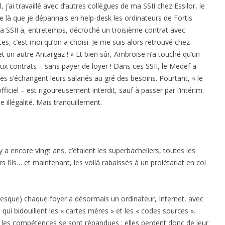
, j’ai travaillé avec d’autres collègues de ma SSII chez Essilor, le
 de là que je dépannais en help-desk les ordinateurs de Fortis
 Ma SSII a, entretemps, décroché un troisième contrat avec
, c’est moi qu’on a choisi. Je me suis alors retrouvé chez
 et un autre Antargaz ! » Et bien sûr, Ambroise n’a touché qu’un
ux contrats – sans payer de loyer ! Dans ces SSII, le Medef a
ses s’échangent leurs salariés au gré des besoins. Pourtant, « le
ficiel – est rigoureusement interdit, sauf à passer par l’intérim.
e illégalité. Mais tranquillement.
y a encore vingt ans, c’étaient les superbacheliers, toutes les
 fils… et maintenant, les voilà rabaissés à un prolétariat en col
resque) chaque foyer a désormais un ordinateur, Internet, avec
 qui bidouillent les « cartes mères » et les « codes sources ».
 les compétences se sont répandues : elles perdent donc de leur