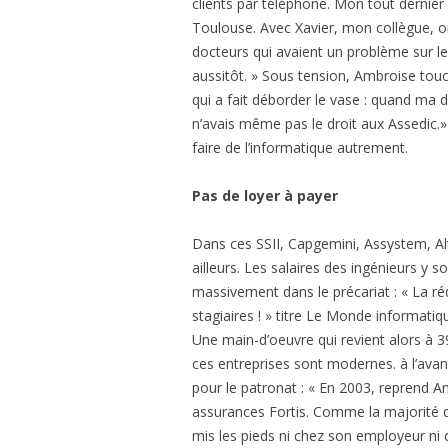
clients par téléphone. Mon tout dernier p
Toulouse. Avec Xavier, mon collègue, o
docteurs qui avaient un problème sur le
aussitôt. » Sous tension, Ambroise touch
qui a fait déborder le vase : quand ma d
n’avais même pas le droit aux Assedic.» C
faire de l’informatique autrement.
Pas de loyer à payer
Dans ces SSII, Capgemini, Assystem, Al
ailleurs. Les salaires des ingénieurs y 
massivement dans le précariat : « La r
stagiaires ! » titre Le Monde informatiq
Une main-d’oeuvre qui revient alors à 3
ces entreprises sont modernes. à l’avan
pour le patronat : « En 2003, reprend Am
assurances Fortis. Comme la majorité de
mis les pieds ni chez son employeur ni c