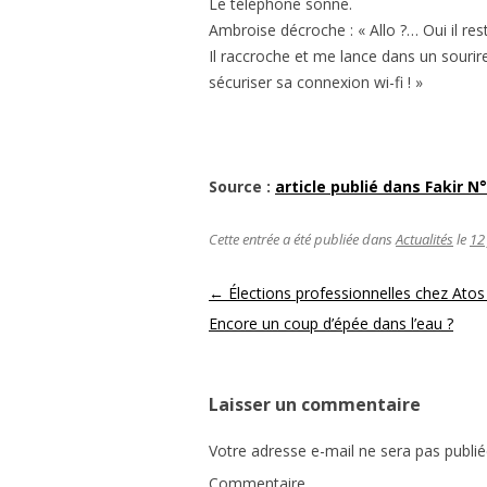
Le téléphone sonne.
Ambroise décroche : « Allo ?… Oui il rest
Il raccroche et me lance dans un souri
sécuriser sa connexion wi-fi ! »
Source :
article publié dans Fakir 
Cette entrée a été publiée dans
Actualités
le
12
Navigation des articles
←
Élections professionnelles chez Atos 
Encore un coup d’épée dans l’eau ?
Laisser un commentaire
Votre adresse e-mail ne sera pas publié
Commentaire