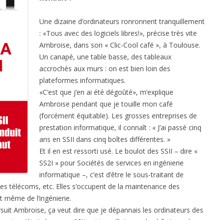
Une dizaine d’ordinateurs ronronnent tranquillement
: «Tous avec des logiciels libres!», précise très vite
Ambroise, dans son « Clic-Cool café », à Toulouse.
Un canapé, une table basse, des tableaux
accrochés aux murs : on est bien loin des
plateformes informatiques.
«C’est que j’en ai été dégoûté», m’explique
Ambroise pendant que je touille mon café
(forcément équitable). Les grosses entreprises de
prestation informatique, il connaît : « J’ai passé cinq
ans en SSII dans cinq boîtes différentes. »
Et il en est ressorti usé. Le boulot des SSII – dire «
SS2I » pour Sociétés de services en ingénierie
informatique –, c’est d’être le sous-traitant de
, les télécoms, etc. Elles s’occupent de la maintenance des
t même de l’ingénierie.
ursuit Ambroise, ça veut dire que je dépannais les ordinateurs des