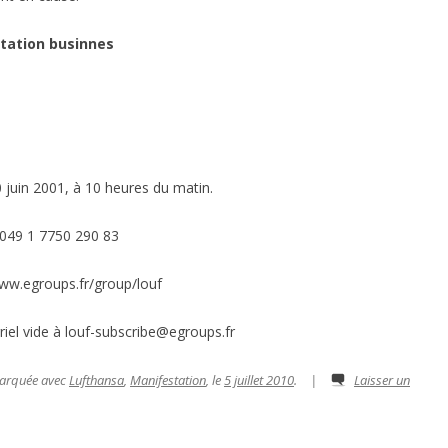
rtation businnes
 juin 2001, à 10 heures du matin.
049 1 7750 290 83
/www.egroups.fr/group/louf
urriel vide à louf-subscribe@egroups.fr
marquée avec
Lufthansa
,
Manifestation
, le
5 juillet 2010
.
|
Laisser un