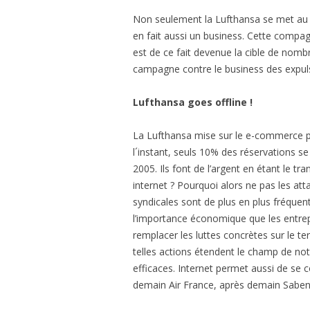
Non seulement la Lufthansa se met au se
en fait aussi un business. Cette compagn
est de ce fait devenue la cible de nombr
campagne contre le business des expuls
Lufthansa goes offline !
La Lufthansa mise sur le e-commerce po
l´instant, seuls 10% des réservations se
2005. Ils font de l’argent en étant le tr
internet ? Pourquoi alors ne pas les att
syndicales sont de plus en plus fréquente
l’importance économique que les entrep
remplacer les luttes concrètes sur le te
telles actions étendent le champ de no
efficaces. Internet permet aussi de se c
demain Air France, après demain Sabe