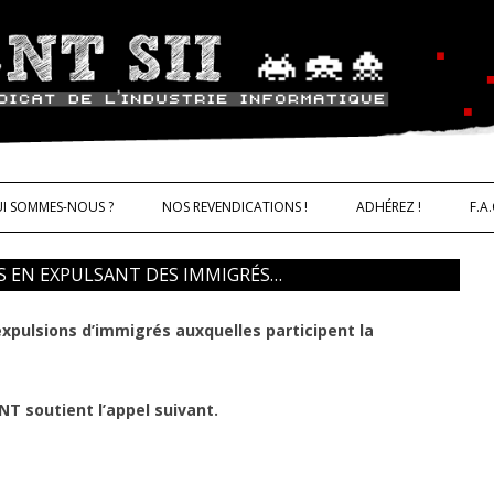
ALLER AU CONTENU
trie informatique CNT – Solidarité 
I SOMMES-NOUS ?
NOS REVENDICATIONS !
ADHÉREZ !
F.A.
SS EN EXPULSANT DES IMMIGRÉS…
expulsions d’immigrés auxquelles participent la
IQUES
NT soutient l’appel suivant.