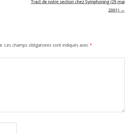
Tract de notre section chez Symphoning (29 mai
2001)
→
e.
Les champs obligatoires sont indiqués avec
*