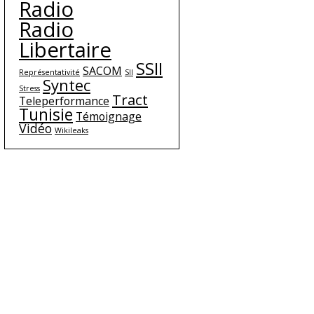
Radio
Radio
Libertaire
SSII
SACOM
Représentativité
SII
Syntec
Stress
Tract
Teleperformance
Tunisie
Témoignage
Vidéo
Wikileaks