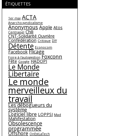
ÉTIQUETTES
ACTA
1er mai
Anarcho-syndicalisme
Anonymous
Apple
Atos
Chili
Centrapel
CNT-Solidarité Ouvrière
Confédération
Critique
DIY
Détente
Econocom
Flicage
Facebook
Foxconn
Foire à l'autogestion
Fête
HADOPI
Google
Le Monde
Libertaire
Le monde
merveilleux du
travail
Les débogueurs du
système
Logiciel libre
LOPPSI
Mad
Manifestation
Obsolescence
programmée
Offshore
OnEstLaTech