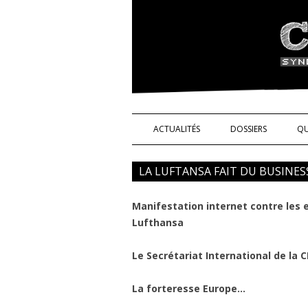
Syndicat de l'indus
ACTUALITÉS
DOSSIERS
QU
NOS DROITS !
LA LUFTANSA FAIT DU BUSINE
TÉMOIGNAGES
Manifestation internet contre les 
SCIENCE ET TECHN
Lufthansa
Le Secrétariat International de la C
La forteresse Europe…