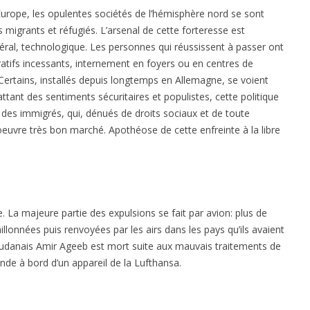
Europe, les opulentes sociétés de l’hémisphère nord se sont
igrants et réfugiés. L’arsenal de cette forteresse est
rcéral, technologique. Les personnes qui réussissent à passer ont
tratifs incessants, internement en foyers ou en centres de
. Certains, installés depuis longtemps en Allemagne, se voient
attant des sentiments sécuritaires et populistes, cette politique
des immigrés, qui, dénués de droits sociaux et de toute
oeuvre très bon marché. Apothéose de cette enfreinte à la libre
La majeure partie des expulsions se fait par avion: plus de
llonnées puis renvoyées par les airs dans les pays qu’ils avaient
soudanais Amir Ageeb est mort suite aux mauvais traitements de
mande à bord d’un appareil de la Lufthansa.