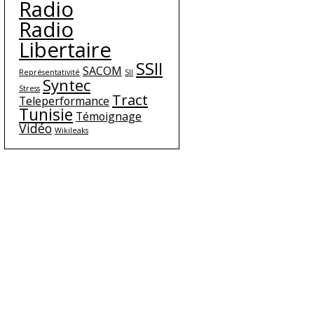
Radio
Radio
Libertaire
SSII
SACOM
Représentativité
SII
Syntec
Stress
Tract
Teleperformance
Tunisie
Témoignage
Vidéo
Wikileaks