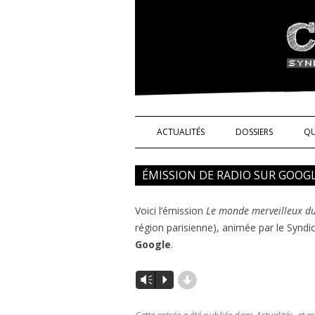
Syndicat de l'indus
ACTUALITÉS
DOSSIERS
QU
NOS DROITS !
ÉMISSION DE RADIO SUR GOOG
TÉMOIGNAGES
Voici l’émission
Le monde merveilleux du
SCIENCE ET TECHN
région parisienne), animée par le Syndic
Google
.
d
Vm
P
Cette entrée a été publiée dans
Actualités
, et 