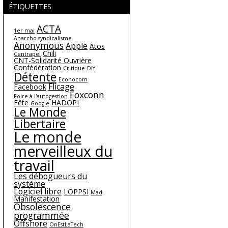
ÉTIQUETTES
ACTA
1er mai
Anarcho-syndicalisme
Anonymous
Apple
Atos
Chili
Centrapel
CNT-Solidarité Ouvrière
Confédération
Critique
DIY
Détente
Econocom
Flicage
Facebook
Foxconn
Foire à l'autogestion
Fête
HADOPI
Google
Le Monde
Libertaire
Le monde
merveilleux du
travail
Les débogueurs du
système
Logiciel libre
LOPPSI
Mad
Manifestation
Obsolescence
programmée
Offshore
OnEstLaTech