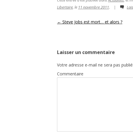
Libertaire
, le
11 novembre 2011
.
|
Lai
Navigation des articles
←
Steve Jobs est mort… et alors ?
Laisser un commentaire
Votre adresse e-mail ne sera pas publié
Commentaire