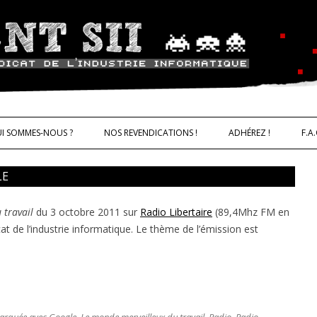
ALLER AU CONTENU
trie informatique CNT – Solidarité 
I SOMMES-NOUS ?
NOS REVENDICATIONS !
ADHÉREZ !
F.A.
LE
 travail
du 3 octobre 2011 sur
Radio Libertaire
(89,4Mhz FM en
IQUES
at de l’industrie informatique. Le thème de l’émission est
marquée avec
Google
,
Le monde merveilleux du travail
,
Radio
,
Radio