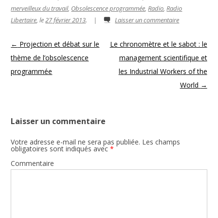
merveilleux du travail
,
Obsolescence programmée
,
Radio
,
Radio
Libertaire
, le
27 février 2013
.
|
Laisser un commentaire
Navigation des articles
←
Projection et débat sur le
Le chronomètre et le sabot : le
thème de l’obsolescence
management scientifique et
programmée
les Industrial Workers of the
World
→
Laisser un commentaire
Votre adresse e-mail ne sera pas publiée.
Les champs
obligatoires sont indiqués avec
*
Commentaire