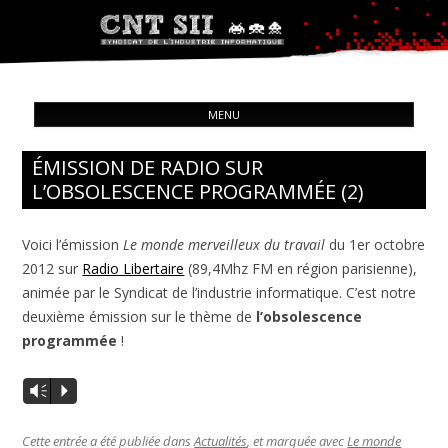
Syndicat de l'industrie informatique
ALL
CNT – Solidarité Ouvrière
MENU
CON
ÉMISSION DE RADIO SUR
L’OBSOLESCENCE PROGRAMMÉE (2)
Voici l’émission
Le monde merveilleux du travail
du 1er octobre
2012 sur
Radio Libertaire
(89,4Mhz FM en région parisienne),
animée par le Syndicat de l’industrie informatique. C’est notre
deuxième émission sur le thème de
l’obsolescence
programmée
!
Vm
P
Cette entrée a été publiée dans
Actualités
, et marquée avec
Le monde