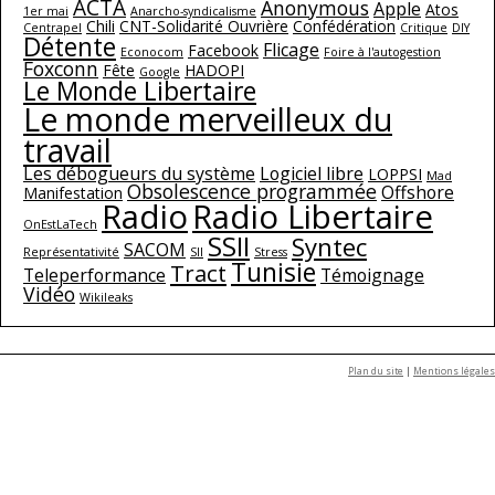
ACTA
Anonymous
Apple
Atos
1er mai
Anarcho-syndicalisme
Chili
CNT-Solidarité Ouvrière
Confédération
Centrapel
Critique
DIY
Détente
Flicage
Facebook
Econocom
Foire à l'autogestion
Foxconn
Fête
HADOPI
Google
Le Monde Libertaire
Le monde merveilleux du
travail
Les débogueurs du système
Logiciel libre
LOPPSI
Mad
Obsolescence programmée
Offshore
Manifestation
Radio
Radio Libertaire
OnEstLaTech
SSII
Syntec
SACOM
Représentativité
SII
Stress
Tunisie
Tract
Teleperformance
Témoignage
Vidéo
Wikileaks
Plan du site
|
Mentions légales