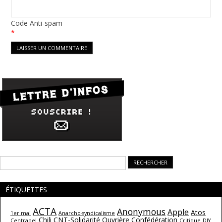
Code Anti-spam
*
Rechercher :
ÉTIQUETTES
ACTA
Anonymous
Apple
Atos
1er mai
Anarcho-syndicalisme
Chili
CNT-Solidarité Ouvrière
Confédération
Centrapel
Critique
DIY