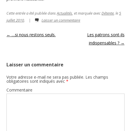
Cette entrée a été publiée dans
Actualités
, et marquée avec
Détente
, le
5
juillet 2010
.
|
Laisser un commentaire
Navigation des articles
←
…si nous restons seuls.
Les patrons sont-ils
indispensables ?
→
Laisser un commentaire
Votre adresse e-mail ne sera pas publiée.
Les champs
obligatoires sont indiqués avec
*
Commentaire