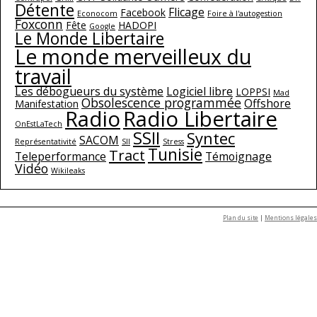
Détente
Flicage
Facebook
Econocom
Foire à l'autogestion
Foxconn
Fête
HADOPI
Google
Le Monde Libertaire
Le monde merveilleux du
travail
Les débogueurs du système
Logiciel libre
LOPPSI
Mad
Obsolescence programmée
Offshore
Manifestation
Radio
Radio Libertaire
OnEstLaTech
SSII
Syntec
SACOM
Représentativité
SII
Stress
Tunisie
Tract
Teleperformance
Témoignage
Vidéo
Wikileaks
Plan du site
|
Mentions légales