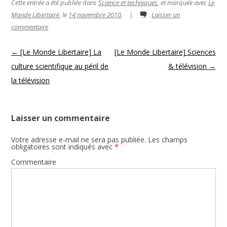
Cette entrée a été publiée dans
Science et techniques
, et marquée avec
Le
Monde Libertaire
, le
14 novembre 2010
.
|
Laisser un
commentaire
Navigation des articles
←
[Le Monde Libertaire] La
[Le Monde Libertaire] Sciences
culture scientifique au péril de
& télévision
→
la télévision
Laisser un commentaire
Votre adresse e-mail ne sera pas publiée.
Les champs
obligatoires sont indiqués avec
*
Commentaire