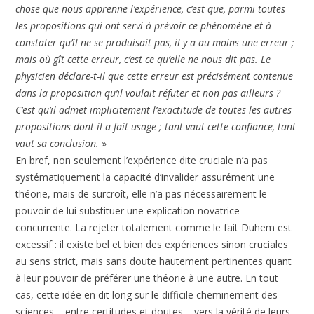
chose que nous apprenne l’expérience, c’est que, parmi toutes
les propositions qui ont servi à prévoir ce phénomène et à
constater qu’il ne se produisait pas, il y a au moins une erreur ;
mais où gît cette erreur, c’est ce qu’elle ne nous dit pas. Le
physicien déclare-t-il que cette erreur est précisément contenue
dans la proposition qu’il voulait réfuter et non pas ailleurs ?
C’est qu’il admet implicitement l’exactitude de toutes les autres
propositions dont il a fait usage ; tant vaut cette confiance, tant
vaut sa conclusion.
»
En bref, non seulement l’expérience dite cruciale n’a pas
systématiquement la capacité d’invalider assurément une
théorie, mais de surcroît, elle n’a pas nécessairement le
pouvoir de lui substituer une explication novatrice
concurrente. La rejeter totalement comme le fait Duhem est
excessif : il existe bel et bien des expériences sinon cruciales
au sens strict, mais sans doute hautement pertinentes quant
à leur pouvoir de préférer une théorie à une autre. En tout
cas, cette idée en dit long sur le difficile cheminement des
sciences – entre certitudes et doutes – vers la vérité de leurs