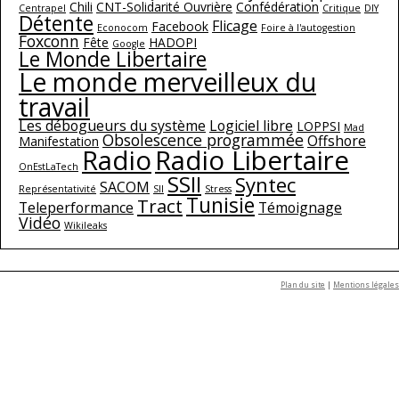
Chili
CNT-Solidarité Ouvrière
Confédération
Centrapel
Critique
DIY
Détente
Flicage
Facebook
Econocom
Foire à l'autogestion
Foxconn
Fête
HADOPI
Google
Le Monde Libertaire
Le monde merveilleux du
travail
Les débogueurs du système
Logiciel libre
LOPPSI
Mad
Obsolescence programmée
Offshore
Manifestation
Radio
Radio Libertaire
OnEstLaTech
SSII
Syntec
SACOM
Représentativité
SII
Stress
Tunisie
Tract
Teleperformance
Témoignage
Vidéo
Wikileaks
Plan du site
|
Mentions légales