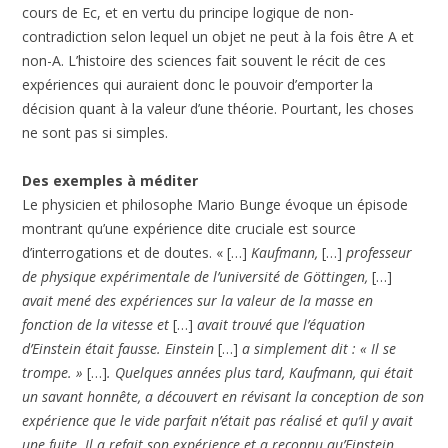
cours de Ec, et en vertu du principe logique de non-
contradiction selon lequel un objet ne peut à la fois être A et
non-A. L’histoire des sciences fait souvent le récit de ces
expériences qui auraient donc le pouvoir d’emporter la
décision quant à la valeur d’une théorie. Pourtant, les choses
ne sont pas si simples.
Des exemples à méditer
Le physicien et philosophe Mario Bunge évoque un épisode
montrant qu’une expérience dite cruciale est source
d’interrogations et de doutes. « […]
Kaufmann,
[…]
professeur
de physique expérimentale de l’université de Göttingen,
[…]
avait mené des expériences sur la valeur de la masse en
fonction de la vitesse et
[…]
avait trouvé que l’équation
d’Einstein était fausse. Einstein
[…]
a simplement dit : « Il se
trompe. »
[…]
. Quelques années plus tard, Kaufmann, qui était
un savant honnête, a découvert en révisant la conception de son
expérience que le vide parfait n’était pas réalisé et qu’il y avait
une fuite. Il a refait son expérience et a reconnu qu’Einstein