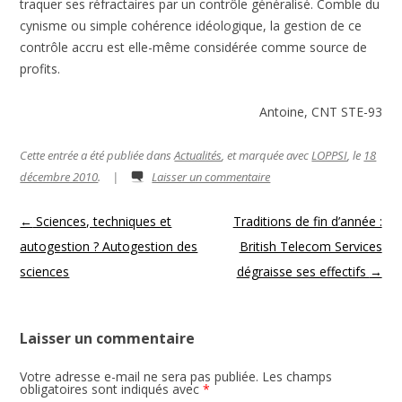
traquer ses réfractaires par un contrôle généralisé. Comble du
cynisme ou simple cohérence idéologique, la gestion de ce
contrôle accru est elle-même considérée comme source de
profits.
Antoine, CNT STE-93
Cette entrée a été publiée dans
Actualités
, et marquée avec
LOPPSI
, le
18
décembre 2010
.
|
Laisser un commentaire
Navigation des articles
←
Sciences, techniques et
Traditions de fin d’année :
autogestion ? Autogestion des
British Telecom Services
sciences
dégraisse ses effectifs
→
Laisser un commentaire
Votre adresse e-mail ne sera pas publiée.
Les champs
obligatoires sont indiqués avec
*