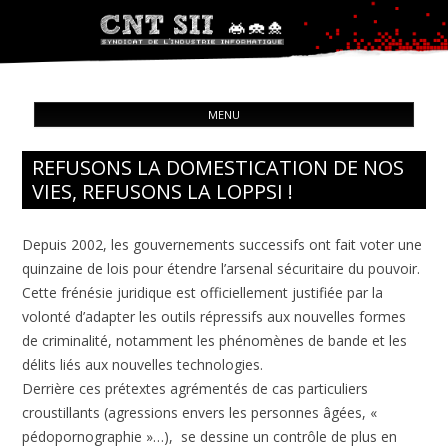
Syndicat de l'industrie informatique
ALL
CNT – Solidarité Ouvrière
MENU
CON
REFUSONS LA DOMESTICATION DE NOS
VIES, REFUSONS LA LOPPSI !
Depuis 2002, les gouvernements successifs ont fait voter une
quinzaine de lois pour étendre l’arsenal sécuritaire du pouvoir.
Cette frénésie juridique est officiellement justifiée par la
volonté d’adapter les outils répressifs aux nouvelles formes
de criminalité, notamment les phénomènes de bande et les
délits liés aux nouvelles technologies.
Derrière ces prétextes agrémentés de cas particuliers
croustillants (agressions envers les personnes âgées, «
pédopornographie »…), se dessine un contrôle de plus en