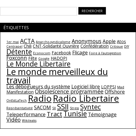
Rechercher :
ÉTIQUETTES
ACTA
Anonymous
Apple
Atos
1er mai
Anarcho-syndicalisme
Chili
CNT-Solidarité Ouvrière
Confédération
Centrapel
Critique
DIY
Détente
Flicage
Facebook
Econocom
Foire à l'autogestion
Foxconn
Fête
HADOPI
Google
Le Monde Libertaire
Le monde merveilleux du
travail
Les débogueurs du système
Logiciel libre
LOPPSI
Mad
Obsolescence programmée
Offshore
Manifestation
Radio
Radio Libertaire
OnEstLaTech
SSII
Syntec
SACOM
Représentativité
SII
Stress
Tunisie
Tract
Teleperformance
Témoignage
Vidéo
Wikileaks