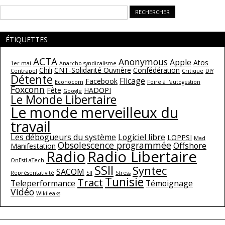
Rechercher :
ÉTIQUETTES
ACTA
Anonymous
Apple
Atos
1er mai
Anarcho-syndicalisme
Chili
CNT-Solidarité Ouvrière
Confédération
Centrapel
Critique
DIY
Détente
Flicage
Facebook
Econocom
Foire à l'autogestion
Foxconn
Fête
HADOPI
Google
Le Monde Libertaire
Le monde merveilleux du
travail
Les débogueurs du système
Logiciel libre
LOPPSI
Mad
Obsolescence programmée
Offshore
Manifestation
Radio
Radio Libertaire
OnEstLaTech
SSII
Syntec
SACOM
Représentativité
SII
Stress
Tunisie
Tract
Teleperformance
Témoignage
Vidéo
Wikileaks