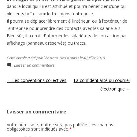
dans le local qui lui est attribué et pourra bénéficier d’une ou
plusieurs boîtes aux lettres dans l’entreprise.
Il pourra se déplacer librement à l’intérieur ou à l’extérieur de
l’entreprise pour prendre des contacts avec les salarié-e-s.
Bien sûr, il a droit d’informer les salarié-e-s de son action par
affichage (panneaux réservés) ou tracts.
Cette entrée a été publiée dans
Nos droits !
le
4 juillet 2010
.
|
Laisser un commentaire
Navigation des articles
←
Les conventions collectives
La confidentialité du courrier
électronique
→
Laisser un commentaire
Votre adresse e-mail ne sera pas publiée.
Les champs
obligatoires sont indiqués avec
*