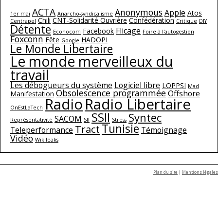
ACTA
Anonymous
Apple
Atos
1er mai
Anarcho-syndicalisme
Chili
CNT-Solidarité Ouvrière
Confédération
Centrapel
Critique
DIY
Détente
Flicage
Facebook
Econocom
Foire à l'autogestion
Foxconn
Fête
HADOPI
Google
Le Monde Libertaire
Le monde merveilleux du
travail
Les débogueurs du système
Logiciel libre
LOPPSI
Mad
Obsolescence programmée
Offshore
Manifestation
Radio
Radio Libertaire
OnEstLaTech
SSII
Syntec
SACOM
Représentativité
SII
Stress
Tunisie
Tract
Teleperformance
Témoignage
Vidéo
Wikileaks
Plan du site
|
Mentions légales