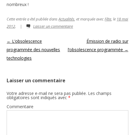
nombreux !
Cette entrée a été publiée dans
Actualités
, et marquée avec
Fête
, le
18 mai
2012
.
|
Laisser un commentaire
Navigation des articles
←
L’obsolescence
Émission de radio sur
programmée des nouvelles
l’obsolescence programmée
→
technologies
Laisser un commentaire
Votre adresse e-mail ne sera pas publiée.
Les champs
obligatoires sont indiqués avec
*
Commentaire