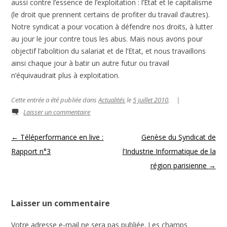
aussi contre l’essence de l’exploitation : l’Etat et le capitalisme
(le droit que prennent certains de profiter du travail d’autres).
Notre syndicat a pour vocation à défendre nos droits, à lutter
au jour le jour contre tous les abus. Mais nous avons pour
objectif l’abolition du salariat et de l’Etat, et nous travaillons
ainsi chaque jour à batir un autre futur ou travail
n’équivaudrait plus à exploitation.
Cette entrée a été publiée dans
Actualités
le
5 juillet 2010
.
|
Laisser un commentaire
Navigation des articles
←
Téléperformance en live :
Genèse du Syndicat de
Rapport n°3
l’Industrie Informatique de la
région parisienne
→
Laisser un commentaire
Votre adresse e-mail ne sera pas publiée.
Les champs