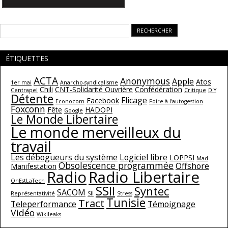
Rechercher :
ÉTIQUETTES
ACTA
Anonymous
Apple
Atos
1er mai
Anarcho-syndicalisme
Chili
CNT-Solidarité Ouvrière
Confédération
Centrapel
Critique
DIY
Détente
Flicage
Facebook
Econocom
Foire à l'autogestion
Foxconn
Fête
HADOPI
Google
Le Monde Libertaire
Le monde merveilleux du
travail
Les débogueurs du système
Logiciel libre
LOPPSI
Mad
Obsolescence programmée
Offshore
Manifestation
Radio
Radio Libertaire
OnEstLaTech
SSII
Syntec
SACOM
Représentativité
SII
Stress
Tunisie
Tract
Teleperformance
Témoignage
Vidéo
Wikileaks