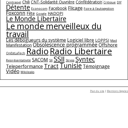
Chili
CNT-Solidarité Ouvrière
Confédération
Centrapel
Critique
DIY
Détente
Flicage
Facebook
Econocom
Foire à l'autogestion
Foxconn
Fête
HADOPI
Google
Le Monde Libertaire
Le monde merveilleux du
travail
Les débogueurs du système
Logiciel libre
LOPPSI
Mad
Obsolescence programmée
Offshore
Manifestation
Radio
Radio Libertaire
OnEstLaTech
SSII
Syntec
SACOM
Représentativité
SII
Stress
Tunisie
Tract
Teleperformance
Témoignage
Vidéo
Wikileaks
Plan du site
|
Mentions légales