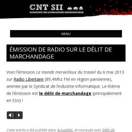
Syndicat de l'industrie informatique
ALL
CNT – Solidarité Ouvrière
MENU
CON
ÉMISSION DE RADIO SUR LE DÉLIT DE
MARCHANDAGE
Voici l’émission
Le monde merveilleux du travail
du 6 mai 2013
sur
Radio Libertaire
(89,4Mhz FM en région parisienne),
animée par le Syndicat de l’industrie informatique. Le thème
de l’émission est
le délit de marchandage
(principalement
en SSII) !
Vm
P
Cette entrée a été publiée dans
Actualités
, et marquée avec
Délit de