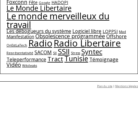
Foxconn
Fête
HADOPI
Google
Le Monde Libertaire
Le monde merveilleux du
travail
Les débogueurs du système
Logiciel libre
LOPPSI
Mad
Obsolescence programmée
Offshore
Manifestation
Radio
Radio Libertaire
OnEstLaTech
SSII
Syntec
SACOM
Représentativité
SII
Stress
Tunisie
Tract
Teleperformance
Témoignage
Vidéo
Wikileaks
Plan du site
|
Mentions légales