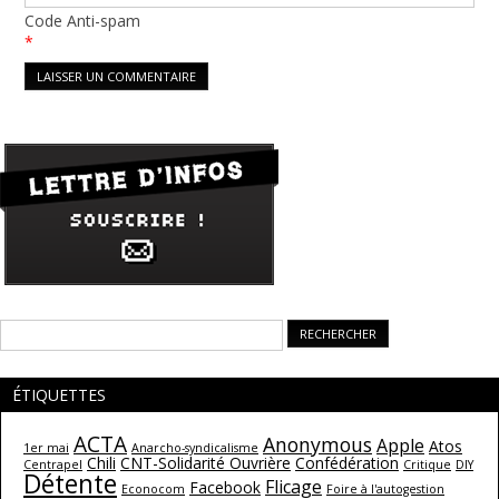
Code Anti-spam
*
Rechercher :
ÉTIQUETTES
ACTA
Anonymous
Apple
Atos
1er mai
Anarcho-syndicalisme
Chili
CNT-Solidarité Ouvrière
Confédération
Centrapel
Critique
DIY
Détente
Flicage
Facebook
Econocom
Foire à l'autogestion