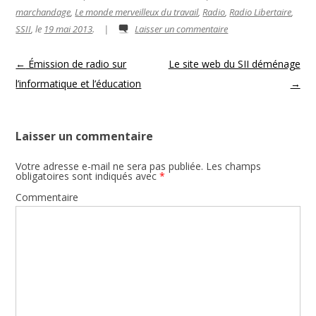
marchandage
,
Le monde merveilleux du travail
,
Radio
,
Radio Libertaire
,
SSII
, le
19 mai 2013
.
|
Laisser un commentaire
Navigation des articles
←
Émission de radio sur
Le site web du SII déménage
l’informatique et l’éducation
→
Laisser un commentaire
Votre adresse e-mail ne sera pas publiée.
Les champs
obligatoires sont indiqués avec
*
Commentaire