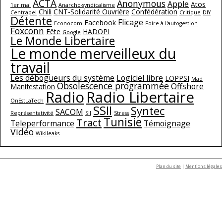
ACTA
Anonymous
Apple
Atos
1er mai
Anarcho-syndicalisme
Chili
CNT-Solidarité Ouvrière
Confédération
Centrapel
Critique
DIY
Détente
Flicage
Facebook
Econocom
Foire à l'autogestion
Foxconn
Fête
HADOPI
Google
Le Monde Libertaire
Le monde merveilleux du
travail
Les débogueurs du système
Logiciel libre
LOPPSI
Mad
Obsolescence programmée
Offshore
Manifestation
Radio
Radio Libertaire
OnEstLaTech
SSII
Syntec
SACOM
Représentativité
SII
Stress
Tunisie
Tract
Teleperformance
Témoignage
Vidéo
Wikileaks
Plan du site
|
Mentions légales