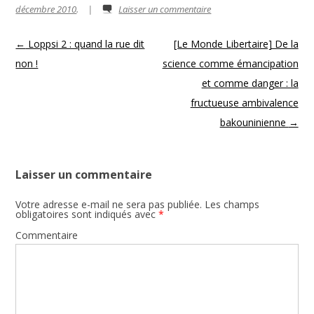
décembre 2010
.
|
Laisser un commentaire
Navigation des articles
←
Loppsi 2 : quand la rue dit
[Le Monde Libertaire] De la
non !
science comme émancipation
et comme danger : la
fructueuse ambivalence
bakouninienne
→
Laisser un commentaire
Votre adresse e-mail ne sera pas publiée.
Les champs
obligatoires sont indiqués avec
*
Commentaire