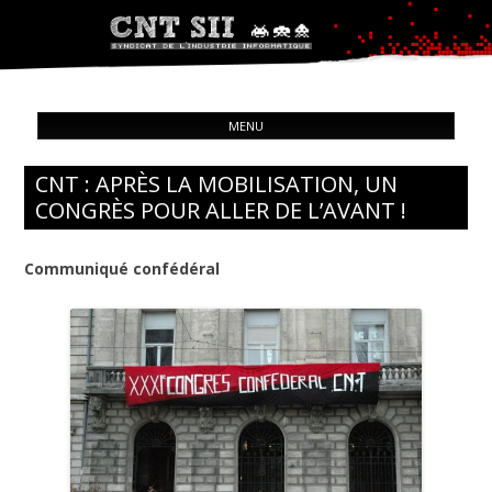
Syndicat de l'industrie informatique
ALL
CNT – Solidarité Ouvrière
MENU
CON
CNT : APRÈS LA MOBILISATION, UN
CONGRÈS POUR ALLER DE L’AVANT !
Communiqué confédéral