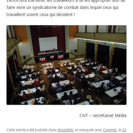
s’efforcera d’amener les travailleurs à se les approprier afin de
faire vivre un syndicalisme de combat dans lequel ceux qui
travaillent soient ceux qui décident !
CNT – secrétariat Média
Cette entrée a été publiée dans
Actualités
, et marquée avec
Congrès
, le
22