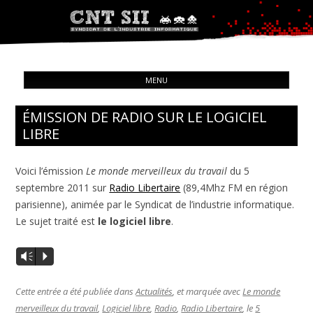
Syndicat de l'industrie informatique
ALL
CNT – Solidarité Ouvrière
MENU
CON
ÉMISSION DE RADIO SUR LE LOGICIEL
LIBRE
Voici l’émission
Le monde merveilleux du travail
du 5
septembre 2011 sur
Radio Libertaire
(89,4Mhz FM en région
parisienne), animée par le Syndicat de l’industrie informatique.
Le sujet traité est
le logiciel libre
.
Vm
P
Cette entrée a été publiée dans
Actualités
, et marquée avec
Le monde
merveilleux du travail
,
Logiciel libre
,
Radio
,
Radio Libertaire
, le
5