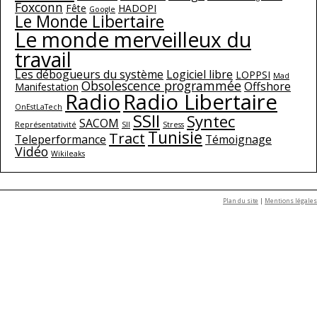
Foxconn
Fête
HADOPI
Google
Le Monde Libertaire
Le monde merveilleux du
travail
Les débogueurs du système
Logiciel libre
LOPPSI
Mad
Obsolescence programmée
Offshore
Manifestation
Radio
Radio Libertaire
OnEstLaTech
SSII
Syntec
SACOM
Représentativité
SII
Stress
Tunisie
Tract
Teleperformance
Témoignage
Vidéo
Wikileaks
Plan du site
|
Mentions légales