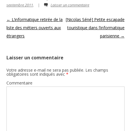
septembre 2011
.
|
Laisser un commentaire
Navigation des articles
←
L’informatique retirée de la
[Nicolas Séné] Petite escapade
liste des métiers ouverts aux
touristique dans l’informatique
étrangers
parisienne
→
Laisser un commentaire
Votre adresse e-mail ne sera pas publiée.
Les champs
obligatoires sont indiqués avec
*
Commentaire