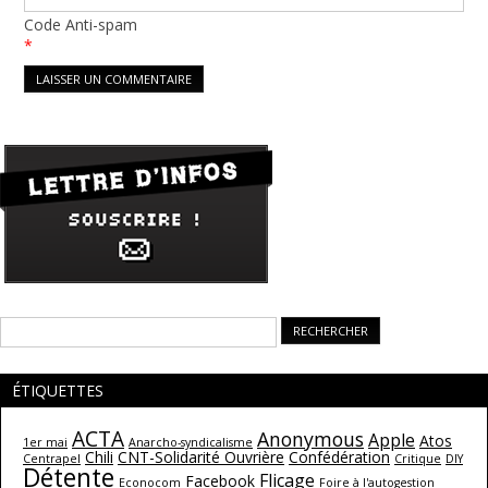
Code Anti-spam
*
Rechercher :
ÉTIQUETTES
ACTA
Anonymous
Apple
Atos
1er mai
Anarcho-syndicalisme
Chili
CNT-Solidarité Ouvrière
Confédération
Centrapel
Critique
DIY
Détente
Flicage
Facebook
Econocom
Foire à l'autogestion