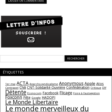
Rechercher :
ÉTIQUETTES
ACTA
Anonymous
Apple
Atos
1er mai
Anarcho-syndicalisme
Chili
CNT-Solidarité Ouvrière
Confédération
Centrapel
Critique
DIY
Détente
Flicage
Facebook
Econocom
Foire à l'autogestion
Foxconn
Fête
HADOPI
Google
Le Monde Libertaire
Le monde merveilleux du