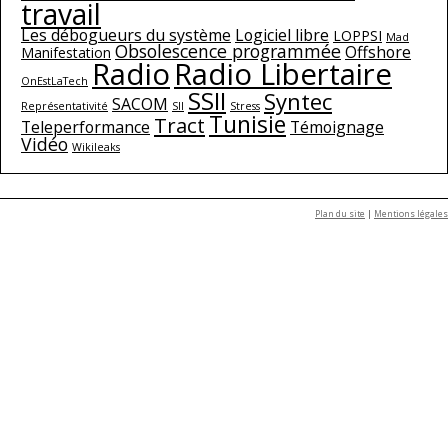
travail
Les débogueurs du système
Logiciel libre
LOPPSI
Mad
Obsolescence programmée
Offshore
Manifestation
Radio
Radio Libertaire
OnEstLaTech
SSII
Syntec
SACOM
Représentativité
SII
Stress
Tunisie
Tract
Teleperformance
Témoignage
Vidéo
Wikileaks
Plan du site
|
Mentions légales