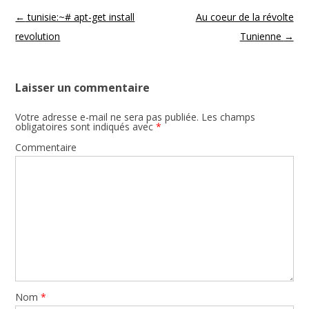
Navigation des articles
←
tunisie:~# apt-get install
Au coeur de la révolte
revolution
Tunienne
→
Laisser un commentaire
Votre adresse e-mail ne sera pas publiée.
Les champs
obligatoires sont indiqués avec
*
Commentaire
Nom
*