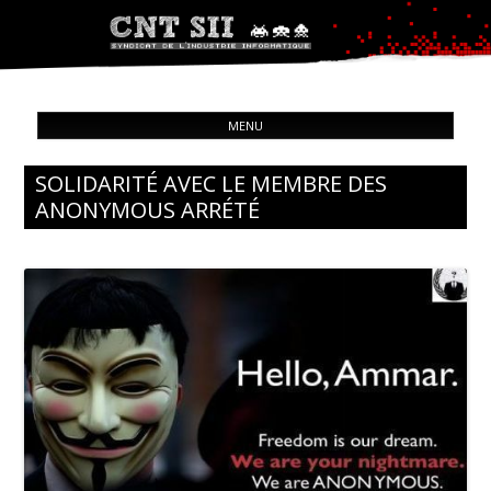
Syndicat de l'industrie informatique
ALL
CNT – Solidarité Ouvrière
MENU
CON
SOLIDARITÉ AVEC LE MEMBRE DES
ANONYMOUS ARRÉTÉ