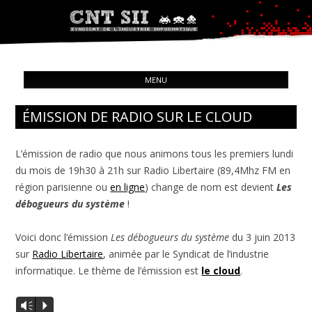
Syndicat de l'industrie informatique
ALL
CNT – Solidarité Ouvrière
MENU
CON
ÉMISSION DE RADIO SUR LE CLOUD
L’émission de radio que nous animons tous les premiers lundi
du mois de 19h30 à 21h sur Radio Libertaire (89,4Mhz FM en
région parisienne ou
en ligne
) change de nom est devient
Les
débogueurs du système
!
Voici donc l’émission
Les débogueurs du système
du 3 juin 2013
sur
Radio Libertaire
, animée par le Syndicat de l’industrie
informatique. Le thème de l’émission est
le cloud
.
Vm
P