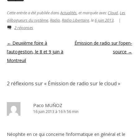
Cette entrée a été publiée dans
Actualités
, et marquée avec
Cloud
,
Les
débogueurs du système
,
Radio
,
Radio Libertaire
, le
6 juin 2013
.
|
2 réponses
Navigation des articles
←
Deuxième foire à
Émission de radio sur l’open-
l’autogestion, le 8 et 9 juin à
source
→
Montreuil
2 réflexions sur «
Émission de radio sur le cloud
»
Paco MUÑOZ
16 juin 2013 à 16 h 56 min
Néophite en ce qui concerne l’informatique en général et le