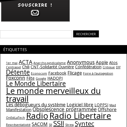
Rechercher :
ÉTIQUETTES
ACTA
Anonymous
Apple
Atos
1er mai
Anarcho-syndicalisme
Chili
CNT-Solidarité Ouvrière
Confédération
Centrapel
Critique
DIY
Détente
Flicage
Facebook
Econocom
Foire à l'autogestion
Foxconn
Fête
HADOPI
Google
Le Monde Libertaire
Le monde merveilleux du
travail
Les débogueurs du système
Logiciel libre
LOPPSI
Mad
Obsolescence programmée
Offshore
Manifestation
Radio
Radio Libertaire
OnEstLaTech
SSII
Syntec
SACOM
Représentativité
SII
Stress