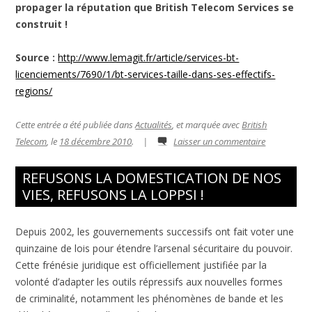
propager la réputation que British Telecom Services se
construit !
Source :
http://www.lemagit.fr/article/services-bt-
licenciements/7690/1/bt-services-taille-dans-ses-effectifs-
regions/
Cette entrée a été publiée dans
Actualités
, et marquée avec
British
Telecom
, le
18 décembre 2010
.
|
Laisser un commentaire
REFUSONS LA DOMESTICATION DE NOS
VIES, REFUSONS LA LOPPSI !
Depuis 2002, les gouvernements successifs ont fait voter une
quinzaine de lois pour étendre l’arsenal sécuritaire du pouvoir.
Cette frénésie juridique est officiellement justifiée par la
volonté d’adapter les outils répressifs aux nouvelles formes
de criminalité, notamment les phénomènes de bande et les