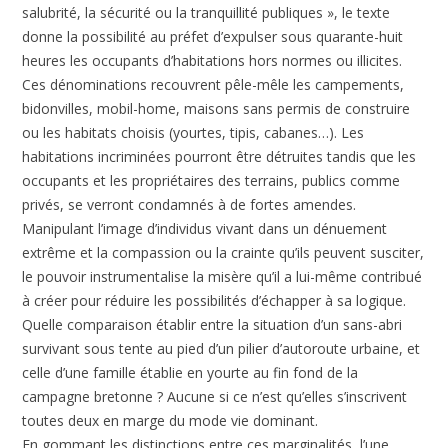
salubrité, la sécurité ou la tranquillité publiques », le texte
donne la possibilité au préfet d’expulser sous quarante-huit
heures les occupants d’habitations hors normes ou illicites.
Ces dénominations recouvrent pêle-mêle les campements,
bidonvilles, mobil-home, maisons sans permis de construire
ou les habitats choisis (yourtes, tipis, cabanes…). Les
habitations incriminées pourront être détruites tandis que les
occupants et les propriétaires des terrains, publics comme
privés, se verront condamnés à de fortes amendes.
Manipulant l’image d’individus vivant dans un dénuement
extrême et la compassion ou la crainte qu’ils peuvent susciter,
le pouvoir instrumentalise la misère qu’il a lui-même contribué
à créer pour réduire les possibilités d’échapper à sa logique.
Quelle comparaison établir entre la situation d’un sans-abri
survivant sous tente au pied d’un pilier d’autoroute urbaine, et
celle d’une famille établie en yourte au fin fond de la
campagne bretonne ? Aucune si ce n’est qu’elles s’inscrivent
toutes deux en marge du mode vie dominant.
En gommant les distinctions entre ces marginalités, l’une