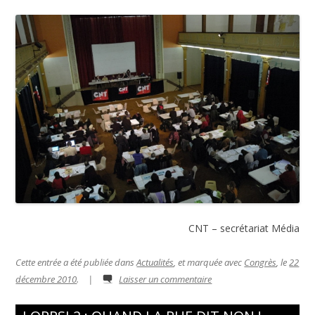
CNT – secrétariat Média
Cette entrée a été publiée dans
Actualités
, et marquée avec
Congrès
, le
22
décembre 2010
.
|
Laisser un commentaire