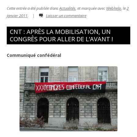
Cette entrée a été publiée dans
Actualités
, et marquée avec
Webhelp
, le
2
janvier 2011
.
|
Laisser un commentaire
CNT : APRÈS LA MOBILISATION, UN
CONGRÈS POUR ALLER DE L’AVANT !
Communiqué confédéral