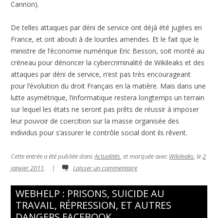
Cannon).
De telles attaques par déni de service ont déjà été jugées en
France, et ont abouti à de lourdes amendes. Et le fait que le
ministre de l’économie numérique Eric Besson, soit monté au
créneau pour dénoncer la cybercriminalité de Wikileaks et des
attaques par déni de service, n’est pas très encourageant
pour l’évolution du droit Français en la matière. Mais dans une
lutte asymétrique, l’informatique restera longtemps un terrain
sur lequel les états ne seront pas prêts de réussir à imposer
leur pouvoir de coercition sur la masse organisée des
individus pour s’assurer le contrôle social dont ils rêvent.
Cette entrée a été publiée dans
Actualités
, et marquée avec
Wikileaks
, le
2
janvier 2011
.
|
Laisser un commentaire
WEBHELP : PRISONS, SUICIDE AU
TRAVAIL, RÉPRESSION, ET AUTRES
DANGERS FACEBOOK