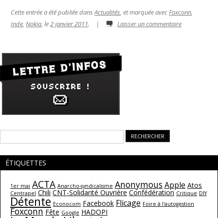
Cette entrée a été publiée dans
Actualités
, et marquée avec
Foxconn
,
Inde
,
Nokia
, le
2 janvier 2011
.
|
Laisser un commentaire
Rechercher :
ÉTIQUETTES
ACTA
Anonymous
Apple
Atos
1er mai
Anarcho-syndicalisme
Chili
CNT-Solidarité Ouvrière
Confédération
Centrapel
Critique
DIY
Détente
Flicage
Facebook
Econocom
Foire à l'autogestion
Foxconn
Fête
HADOPI
Google