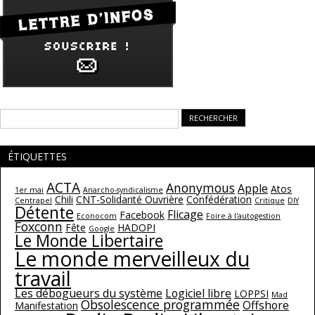
Rechercher :
ÉTIQUETTES
ACTA
Anonymous
Apple
Atos
1er mai
Anarcho-syndicalisme
Chili
CNT-Solidarité Ouvrière
Confédération
Centrapel
Critique
DIY
Détente
Flicage
Facebook
Econocom
Foire à l'autogestion
Foxconn
Fête
HADOPI
Google
Le Monde Libertaire
Le monde merveilleux du
travail
Les débogueurs du système
Logiciel libre
LOPPSI
Mad
Obsolescence programmée
Offshore
Manifestation