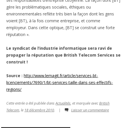
ses responsabilités d’entreprise citoyenne. La façon dont [BT]
gère les problématiques sociales, éthiques ou
environnementales reflète très bien la façon dont les gens
voient [BT), à la fois comme entreprise, et comme
employeur. Dans cette optique, [BT] se construit une forte
réputation ».
Le syndicat de l’industrie informatique sera ravi de
propager la réputation que British Telecom Services se
construit !
Source :
http://www.lemagit.fr/article/services-bt-
licenciements/7690/1/bt-services-taille-dans-ses-effectifs-
regions/
Cette entrée a été publiée dans
Actualités
, et marquée avec
British
Telecom
, le
18 décembre 2010
.
|
Laisser un commentaire