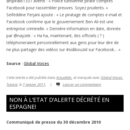
@spiralis1337 avertit : « Police tunisienne pirate comptes
Facebook pour rassembler preuves. Soyez prudents. »
Seifeddine Ferjani ajoute : « Le piratage de comptes e-mail et
Facebook confirme que le gouvernement Ben Ali est une
entreprise criminelle. » Dernière information en date, donnée
par @nayzek : « Ha ha, maintenant, des officiels ( ? )
téléphoneraient personnellement aux gens pour leur dire de
ne plus partager des vidéos sur #sidibouzid sur Facebook… »
Source
:
Global Voices
Cette entrée a été publiée dans
Actualités
, et marquée avec
Global Voices
,
Tunisie
, le
7 janvier 2011
.
|
Laisser un commentaire
NON À L’ETAT D’ALERTE DÉCRÉTÉ EN
ESPAGNE!
Communiqué de presse du 30 décembre 2010