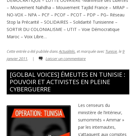
DÉMOCRATIQUE – LUTTE OUVRIÈRE -Manifeste des Libertés
– Mouvement Nahdha – Mouvement Tajdid France – MRAP –
NO-VOX – NPA – PCF – PCOF – PCOT – PDP – PG– Réseau
Stop la Précarité – SOLIDAIRES – Solidarité Tunisienne –
SORTIR DU COLONIALISME – UTIT – Voie Démocratique
Maroc – Voix Libre…
Cette entrée a été publiée dans
Actualités
, et marquée avec
Tunisie
, le
9
janvier 2011
.
|
Laisser un commentaire
[GOLBAL VOICES] ÉMEUTES EN TUNISIE :
POUVOIR ET ACTIVISTES EN PLEINE
CYBERGUERRE
Les censeurs du
ministère de l’intérieur,
surnommés « Ammar »
par les internautes,
s’attaquent aux comptes