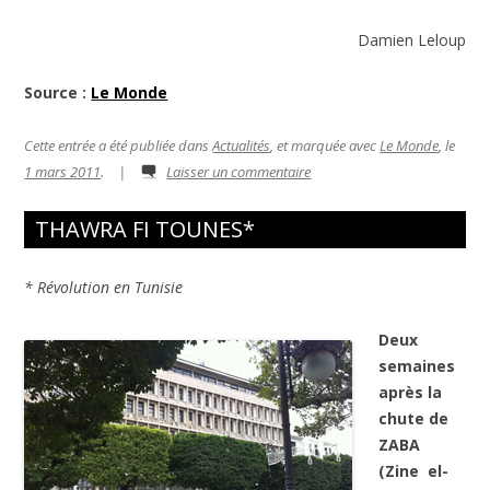
Damien Leloup
Source :
Le Monde
Cette entrée a été publiée dans
Actualités
, et marquée avec
Le Monde
, le
1 mars 2011
.
|
Laisser un commentaire
THAWRA FI TOUNES*
* Révolution en Tunisie
Deux
semaines
après la
chute de
ZABA
(Zine el-