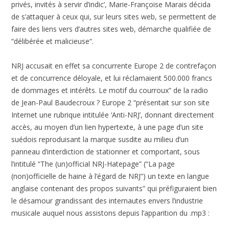
privés, invités à servir d’indic’, Marie-Françoise Marais décida
de s’attaquer à ceux qui, sur leurs sites web, se permettent de
faire des liens vers d’autres sites web, démarche qualifiée de
“délibérée et malicieuse“.
NRJ accusait en effet sa concurrente Europe 2 de contrefaçon
et de concurrence déloyale, et lui réclamaient 500.000 francs
de dommages et intérêts. Le motif du courroux” de la radio
de Jean-Paul Baudecroux ? Europe 2 “présentait sur son site
Internet une rubrique intitulée ‘Anti-NRJ’, donnant directement
accès, au moyen d’un lien hypertexte, à une page d’un site
suédois reproduisant la marque susdite au milieu d’un
panneau d’interdiction de stationner et comportant, sous
l’intitulé “The (un)official NRJ-Hatepage” (“La page
(non)officielle de haine à l’égard de NRJ”) un texte en langue
anglaise contenant des propos suivants” qui préfiguraient bien
le désamour grandissant des internautes envers l’industrie
musicale auquel nous assistons depuis l’apparition du .mp3 :