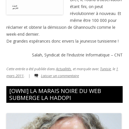
étant fini, on peut
révolutionner à nouveau. Et
même être 100 000 pour
réclamer et obtenir la démission de Ghannouchi comme le
week-end dernier.
De grandes espérances donc envers la jeunesse tunisienne !
Salah, Syndicat de l’Industrie Informatique – CNT
Cette entrée a été publiée dans
Actualités
, et marquée avec
Tunisie
, le
1
mars 2011
.
|
Laisser un commentaire
[OWNI] LA MARAIS NOIRE DU WEB
SUBMERGE LA HADOPI