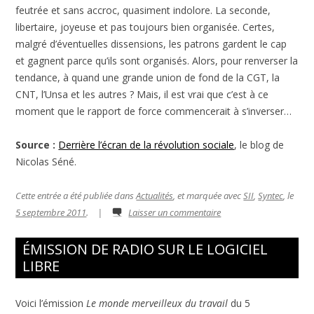
feutrée et sans accroc, quasiment indolore. La seconde,
libertaire, joyeuse et pas toujours bien organisée. Certes,
malgré d’éventuelles dissensions, les patrons gardent le cap
et gagnent parce qu’ils sont organisés. Alors, pour renverser la
tendance, à quand une grande union de fond de la CGT, la
CNT, l’Unsa et les autres ? Mais, il est vrai que c’est à ce
moment que le rapport de force commencerait à s’inverser…
Source :
Derrière l’écran de la révolution sociale
, le blog de
Nicolas Séné.
Cette entrée a été publiée dans
Actualités
, et marquée avec
SII
,
Syntec
, le
5 septembre 2011
.
|
Laisser un commentaire
ÉMISSION DE RADIO SUR LE LOGICIEL
LIBRE
Voici l’émission
Le monde merveilleux du travail
du 5