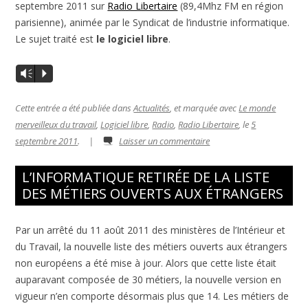
septembre 2011 sur
Radio Libertaire
(89,4Mhz FM en région
parisienne), animée par le Syndicat de l’industrie informatique.
Le sujet traité est
le logiciel libre
.
Vm
P
Cette entrée a été publiée dans
Actualités
, et marquée avec
Le monde
merveilleux du travail
,
Logiciel libre
,
Radio
,
Radio Libertaire
, le
5
septembre 2011
.
|
Laisser un commentaire
L’INFORMATIQUE RETIRÉE DE LA LISTE
DES MÉTIERS OUVERTS AUX ÉTRANGERS
Par un arrêté du 11 août 2011 des ministères de l’Intérieur et
du Travail, la nouvelle liste des métiers ouverts aux étrangers
non européens a été mise à jour. Alors que cette liste était
auparavant composée de 30 métiers, la nouvelle version en
vigueur n’en comporte désormais plus que 14. Les métiers de