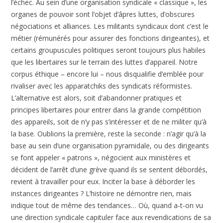
l’échec. Au sein d’une organisation syndicale « classique », les
organes de pouvoir sont l’objet d’âpres luttes, d’obscures
négociations et alliances. Les militants syndicaux dont c’est le
métier (rémunérés pour assurer des fonctions dirigeantes), et
certains groupuscules politiques seront toujours plus habiles
que les libertaires sur le terrain des luttes d’appareil. Notre
corpus éthique – encore lui – nous disqualifie d’emblée pour
rivaliser avec les apparatchiks des syndicats réformistes.
L’alternative est alors, soit d’abandonner pratiques et
principes libertaires pour entrer dans la grande compétition
des appareils, soit de n’y pas s’intéresser et de ne militer qu’à
la base. Oublions la première, reste la seconde : n’agir qu’à la
base au sein d’une organisation pyramidale, ou des dirigeants
se font appeler « patrons », négocient aux ministères et
décident de l’arrêt d’une grève quand ils se sentent débordés,
revient à travailler pour eux. Inciter la base à déborder les
instances dirigeantes ? L’histoire ne démontre rien, mais
indique tout de même des tendances… Où, quand a-t-on vu
une direction syndicale capituler face aux revendications de sa