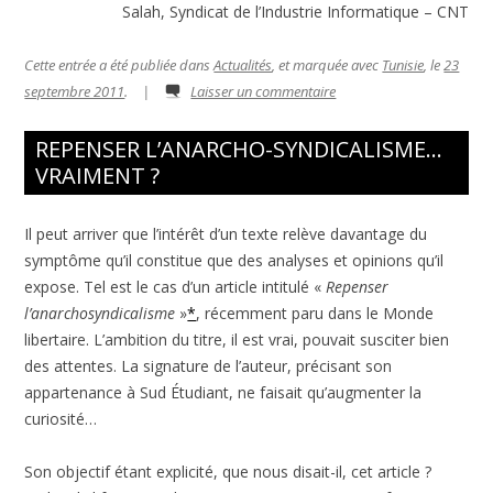
Salah, Syndicat de l’Industrie Informatique – CNT
Cette entrée a été publiée dans
Actualités
, et marquée avec
Tunisie
, le
23
septembre 2011
.
|
Laisser un commentaire
REPENSER L’ANARCHO-SYNDICALISME…
VRAIMENT ?
Il peut arriver que l’intérêt d’un texte relève davantage du
symptôme qu’il constitue que des analyses et opinions qu’il
expose. Tel est le cas d’un article intitulé «
Repenser
l’anarchosyndicalisme
»
*
, récemment paru dans le Monde
libertaire. L’ambition du titre, il est vrai, pouvait susciter bien
des attentes. La signature de l’auteur, précisant son
appartenance à Sud Étudiant, ne faisait qu’augmenter la
curiosité…
Son objectif étant explicité, que nous disait-il, cet article ?