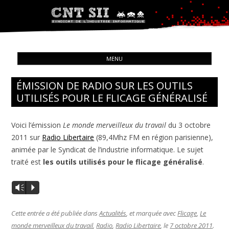
Syndicat de l'industrie informatique
ALL
CNT – Solidarité Ouvrière
MENU
CON
ÉMISSION DE RADIO SUR LES OUTILS
UTILISÉS POUR LE FLICAGE GÉNÉRALISÉ
Voici l’émission
Le monde merveilleux du travail
du 3 octobre
2011 sur
Radio Libertaire
(89,4Mhz FM en région parisienne),
animée par le Syndicat de l’industrie informatique. Le sujet
traité est
les outils utilisés pour le flicage généralisé
.
Vm
P
Cette entrée a été publiée dans
Actualités
, et marquée avec
Flicage
,
Le
monde merveilleux du travail
,
Radio
,
Radio Libertaire
, le
7 octobre 2011
.