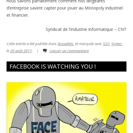
nous savons parfaitement comment nos dirigeants
d’entreprise savent capter pour jouer au Monopoly industriel
et financier.
Syndicat de l’Industrie Informatique – CNT
Cette entrée a été publiée dans
Actualités
, et marquée avec
SSII
,
Syntec
,
le
20 août 2011
.
|
Laisser un commentaire
FACEBOOK IS WATCHING YOU !