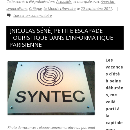
Cette entrée a été publiée dans
Actualités
, et marquée avec
Anarcho-
syndicalisme
,
Critique
,
Le Monde Libertaire
, le
20 septembre 2011
.
|
Laisser un commentaire
[NICOLAS SÉNÉ] PETITE ESCAPADE
TOURISTIQUE DANS L’INFORMATIQUE
PARISIENNE
Les
vacance
s d’été
à peine
débutée
s, me
voilà
parti à
la
capitale
Photo de vacances : plaque commémorative du patronat
pour