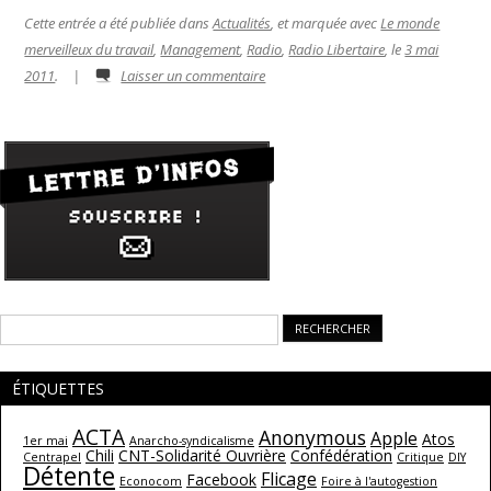
Cette entrée a été publiée dans
Actualités
, et marquée avec
Le monde
merveilleux du travail
,
Management
,
Radio
,
Radio Libertaire
, le
3 mai
2011
.
|
Laisser un commentaire
Rechercher :
ÉTIQUETTES
ACTA
Anonymous
Apple
Atos
1er mai
Anarcho-syndicalisme
Chili
CNT-Solidarité Ouvrière
Confédération
Centrapel
Critique
DIY
Détente
Flicage
Facebook
Econocom
Foire à l'autogestion