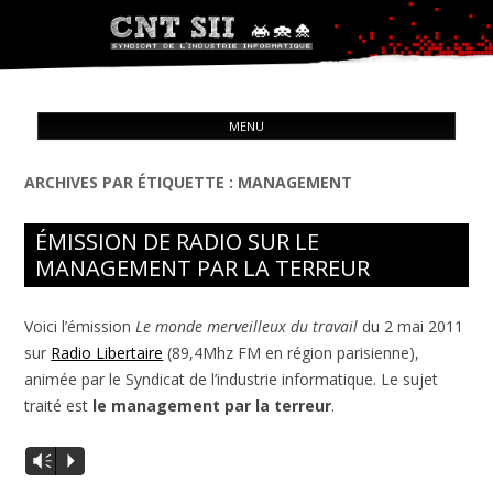
Syndicat de l'industrie informatique
ALL
CNT – Solidarité Ouvrière
MENU
CON
ARCHIVES PAR ÉTIQUETTE :
MANAGEMENT
ÉMISSION DE RADIO SUR LE
MANAGEMENT PAR LA TERREUR
Voici l’émission
Le monde merveilleux du travail
du 2 mai 2011
sur
Radio Libertaire
(89,4Mhz FM en région parisienne),
animée par le Syndicat de l’industrie informatique. Le sujet
traité est
le management par la terreur
.
Vm
P