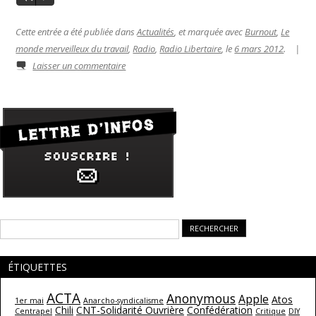
Cette entrée a été publiée dans
Actualités
, et marquée avec
Burnout
,
Le
monde merveilleux du travail
,
Radio
,
Radio Libertaire
, le
6 mars 2012
.
|
Laisser un commentaire
Rechercher :
ÉTIQUETTES
ACTA
Anonymous
Apple
Atos
1er mai
Anarcho-syndicalisme
Chili
CNT-Solidarité Ouvrière
Confédération
Centrapel
Critique
DIY