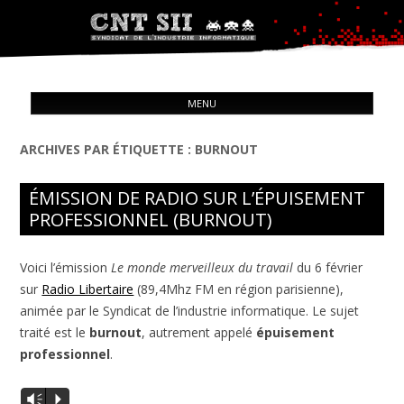
Syndicat de l'industrie informatique
ALL
CNT – Solidarité Ouvrière
MENU
CON
ARCHIVES PAR ÉTIQUETTE :
BURNOUT
ÉMISSION DE RADIO SUR L’ÉPUISEMENT
PROFESSIONNEL (BURNOUT)
Voici l’émission
Le monde merveilleux du travail
du 6 février
sur
Radio Libertaire
(89,4Mhz FM en région parisienne),
animée par le Syndicat de l’industrie informatique. Le sujet
traité est le
burnout
, autrement appelé
épuisement
professionnel
.
Vm
P